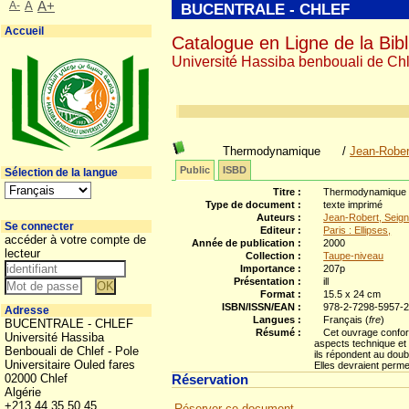
A-
A
A+
BUCENTRALE - CHLEF
Accueil
Catalogue en Ligne de la Bibl
Université Hassiba benbouali de Chl
Thermodynamique
/
Jean-Rober
Public
ISBD
Sélection de la langue
Titre :
Thermodynamique :
Type de document :
texte imprimé
Auteurs :
Jean-Robert, Seig
Se connecter
Editeur :
Paris : Ellipses,
accéder à votre compte de
Année de publication :
2000
lecteur
Collection :
Taupe-niveau
Importance :
207p
Présentation :
ill
Format :
15.5 x 24 cm
ISBN/ISSN/EAN :
978-2-7298-5957-
Adresse
Langues :
Français (
fre
)
BUCENTRALE - CHLEF
Résumé :
Cet ouvrage confor
Université Hassiba
aspects technique et
Benbouali de Chlef - Pole
ils répondent au doub
Universitaire Ouled fares
Elles devraient perme
02000 Chlef
Réservation
Algérie
+213 44 35 50 45
Réserver ce document