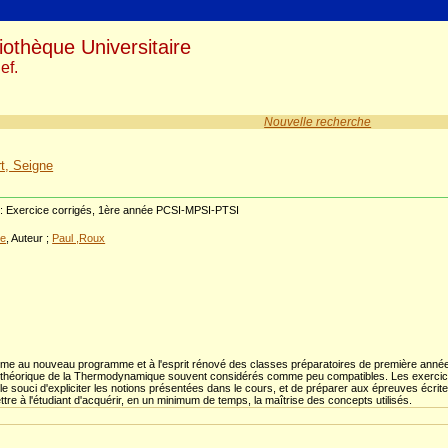
iothèque Universitaire
ef.
Nouvelle recherche
t, Seigne
 Exercice corrigés, 1ère année PCSI-MPSI-PTSI
ne
, Auteur ;
Paul ,Roux
2
me au nouveau programme et à l'esprit rénové des classes préparatoires de première année 
 théorique de la Thermodynamique souvent considérés comme peu compatibles. Les exercices 
le souci d'expliciter les notions présentées dans le cours, et de préparer aux épreuves écri
ttre à l'étudiant d'acquérir, en un minimum de temps, la maîtrise des concepts utilisés.