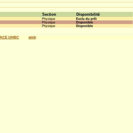
Section
Disponibilité
Physique
Exclu du prêt
Physique
Disponible
Physique
Disponible
ACE UHBC
pmb