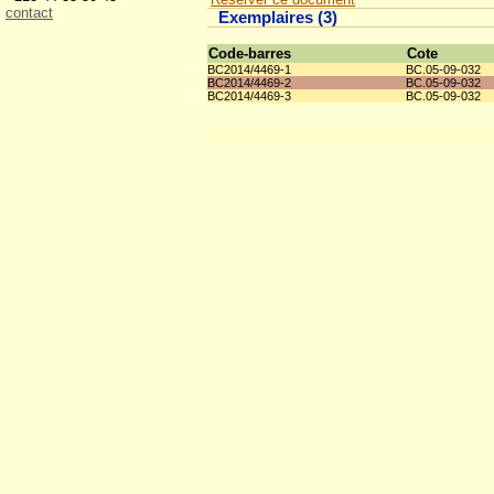
contact
Exemplaires (3)
Code-barres
Cote
BC2014/4469-1
BC.05-09-032
BC2014/4469-2
BC.05-09-032
BC2014/4469-3
BC.05-09-032