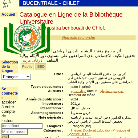
A-
A
BUCENTRALE - CHLEF
A+
Catalogue en Ligne de la Bibliothèque
Accueil
Universitaire
Université Hassiba benbouali de Chlef.
Nouvelle recherche
أثر برنامج مقترح للنشاط البدني الرياضي الترويحي في
تحقيق التكيف الاجتماعي لدى المراهقين على مستوى دور الايتام بولاية
رقاد، مريم
/
الشلف
Sélection
de la
Public
ISBD
langue
Titre :
أثر برنامج مقترح للنشاط البدني الرياضي
الترويحي في تحقيق التكيف الاجتماعي لدى
المراهقين على مستوى دور الايتام بولاية الشلف
Type de document :
texte imprimé
Se
Auteurs :
رقاد، مريم
, Auteur ;
بلعروسي، سليمان
,
connecte
Directeur de thèse
r
Année de publication :
2024
accéder
Importance :
201ص
à votre
Présentation :
جداول ,أشكال
compte
Accompagnement :
قرص مضغوط
de
Note générale :
مذكرة الدكتوراه في التربية البدنية و الرياضية
lecteur
تخصص:النشاط البدني الرياضي الترويحي
Langues :
Français (
fre
)
Catégories :
Thèses Doctorat:Education Physique et
Sportive (IEPS)