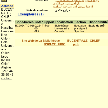
Mots-clés :
البرنامج الترويحي المقترح ؛النشاط البدني
الرياضي الترويحي؛التكيف
Adresse
الاجتماعي؛دور الايتام؛مرحلة المراهقة
BUCENT
Note de contenu :
مراجع،ملاحق
RALE -
Exemplaires (1)
CHLEF
Universit
Code-barres
Cote
Support
Localisation
Section
Disponibilité
é
BC2024/T.D.016
D/22-
Thèse
Bibliothèque
Education
Exclu du prêt
Hassiba
01-
Universitaire
physique &
Benboua
099
Centrale
Sportive
li de
Chlef -
Site Web de La Bibliothéque
BUCENTRALE - CHLEF
Pole
DSPACE UHBC
pmb
Universit
aire
Ouled
fares
02000
Chlef
Algérie
+213 44
35 50 45
contact