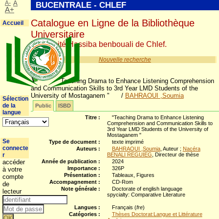
A-
A
BUCENTRALE - CHLEF
A+
Catalogue en Ligne de la Bibliothèque
Accueil
Universitaire
Université Hassiba benbouali de Chlef.
Nouvelle recherche
"Teaching Drama to Enhance Listening Comprehension
and Communication Skills to 3rd Year LMD Students of the
University of Mostaganem "
/
BAHRAOUI ,Soumia
Sélection
de la
Public
ISBD
langue
Titre :
"Teaching Drama to Enhance Listening
Comprehension and Communication Skills to
3rd Year LMD Students of the University of
Mostaganem "
Se
Type de document :
texte imprimé
connecte
Auteurs :
BAHRAOUI ,Soumia
, Auteur ;
Nacéra
r
BENALI REGUIEG
, Directeur de thèse
accéder
Année de publication :
2024
Importance :
326P
à votre
Présentation :
Tableaux, Figures
compte
Accompagnement :
CD-Rom
de
Note générale :
Doctorate of english language
lecteur
spycialty: Comparative Literature
Langues :
Français (
fre
)
Catégories :
Thèses Doctorat:Langue et Littérature