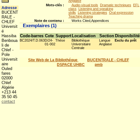
Anglaise
Mots-clés :
Audio-visual tools
Dramatic techniques
EFL
Adresse
class
Listening and speaking
BUCENT
skills
Listening strategies
Oral expression
Teaching drama
RALE -
Note de contenu :
Works Cited,Appendices
CHLEF
Exemplaires (1)
Universit
é
Hassiba
Code-barres
Cote
Support
Localisation
Section
Disponibilité
Benboua
BC2024/T.D.063
D/24-
Thèse
Bibliothèque
Langue
Exclu du prêt
01-002
Universitaire
Anglaise
li de
Centrale
Chlef -
Pole
Universit
Site Web de La Bibliothéque
BUCENTRALE - CHLEF
aire
DSPACE UHBC
pmb
Ouled
fares
02000
Chlef
Algérie
+213 44
35 50 45
contact