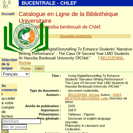
A-
A
BUCENTRALE - CHLEF
A+
Catalogue en Ligne de la Bibliothèque
Accueil
Universitaire
Université Hassiba benbouali de Chlef.
Nouvelle recherche
Using DigitalStorytelling To Enhance Students’ Narrative
Writing Performance” - The Case Of Second Year LMD Students
At Hassiba Benbouali University OfChlef.”
/
BELDJENNA ,
Sélection
Asmaa
de la
langue
Public
ISBD
Titre :
Using DigitalStorytelling To Enhance
Students’ Narrative Writing Performance” -
The Case Of Second Year LMD Students At
Se
Hassiba Benbouali University OfChlef.”
connecte
Type de document :
document multimédia
r
Auteurs :
BELDJENNA , Asmaa
, Auteur ;
KARA
accéder
MOSTEFA-BOUSSENA ,Leila
, Directeur de
thèse
à votre
Année de publication :
2025
compte
Importance :
168.P
de
Présentation :
Tableaux , Figures
lecteur
Note générale :
Doctorate of english language
spycialty:
Philosophy in Literature and
Civilization.