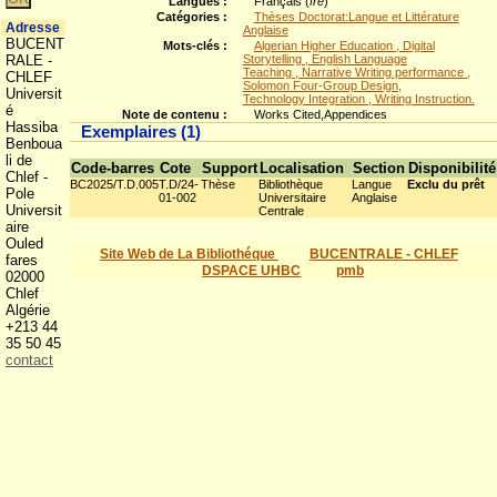
Langues :
Français (
fre
)
Catégories :
Thèses Doctorat:Langue et Littérature
Adresse
Anglaise
BUCENT
Mots-clés :
Algerian Higher Education , Digital
RALE -
Storytelling , English Language
Teaching , Narrative Writing performance ,
CHLEF
Solomon Four-Group Design,
Universit
Technology Integration , Writing Instruction.
é
Note de contenu :
Works Cited,Appendices
Hassiba
Exemplaires (1)
Benboua
li de
Code-barres
Cote
Support
Localisation
Section
Disponibilité
Chlef -
BC2025/T.D.005
T.D/24-
Thèse
Bibliothèque
Langue
Exclu du prêt
Pole
01-002
Universitaire
Anglaise
Universit
Centrale
aire
Ouled
Site Web de La Bibliothéque
BUCENTRALE - CHLEF
fares
DSPACE UHBC
pmb
02000
Chlef
Algérie
+213 44
35 50 45
contact