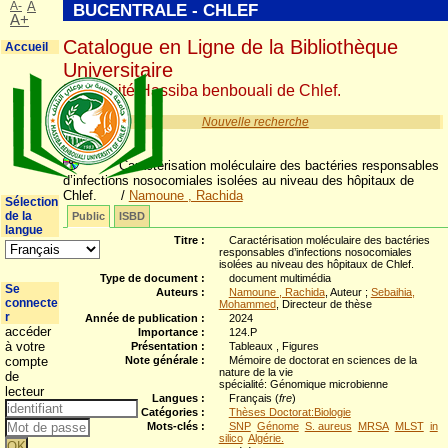
A-
A
BUCENTRALE - CHLEF
A+
Catalogue en Ligne de la Bibliothèque
Accueil
Universitaire
Université Hassiba benbouali de Chlef.
Nouvelle recherche
Caractérisation moléculaire des bactéries responsables
d’infections nosocomiales isolées au niveau des hôpitaux de
Chlef.
/
Namoune , Rachida
Sélection
de la
Public
ISBD
langue
Titre :
Caractérisation moléculaire des bactéries
responsables d’infections nosocomiales
isolées au niveau des hôpitaux de Chlef.
Type de document :
document multimédia
Se
Auteurs :
Namoune , Rachida
, Auteur ;
Sebaihia,
connecte
Mohammed
, Directeur de thèse
r
Année de publication :
2024
accéder
Importance :
124.P
à votre
Présentation :
Tableaux , Figures
compte
Note générale :
Mémoire de doctorat en sciences de la
nature de la vie
de
spécialité: Génomique microbienne
lecteur
Langues :
Français (
fre
)
Catégories :
Thèses Doctorat:Biologie
Mots-clés :
SNP
Génome
S. aureus
MRSA
MLST
in
silico
Algérie.