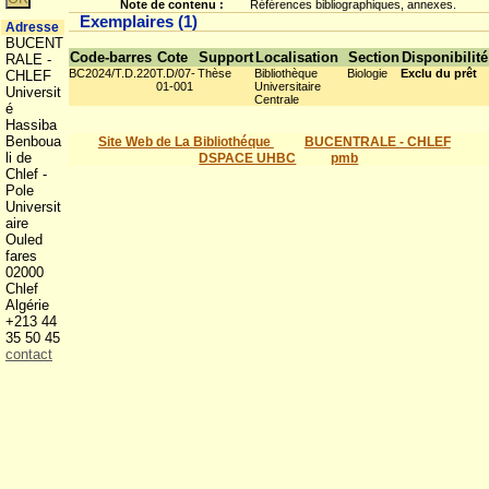
Note de contenu :
Références bibliographiques, annexes.
Exemplaires (1)
Adresse
BUCENT
Code-barres
Cote
Support
Localisation
Section
Disponibilité
RALE -
BC2024/T.D.220
T.D/07-
Thèse
Bibliothèque
Biologie
Exclu du prêt
CHLEF
01-001
Universitaire
Universit
Centrale
é
Hassiba
Benboua
Site Web de La Bibliothéque
BUCENTRALE - CHLEF
li de
DSPACE UHBC
pmb
Chlef -
Pole
Universit
aire
Ouled
fares
02000
Chlef
Algérie
+213 44
35 50 45
contact