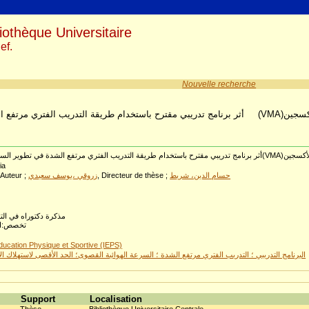
iothèque Universitaire
ef.
Nouvelle recherche
أثر برنامج تدريبي مقترح باستخ(VMA)والحد الأقصى لاستهلاك الأكسجين(VO2MAX)لدى لاعبي كرة القدم فئة أقل من 19 سنة
ia
 Auteur ;
زروقي ،يوسف سعيدي
, Directeur de thèse ;
حسام الدين، شريط
مذكرة دكتوراه في الترب
تخصص:التـ
ucation Physique et Sportive (IEPS)
البرنامج التدريبي ؛ التدريب الفتري مرتفع الشدة ؛ السرعة الهوائية القصوى؛ الحد الأقصى لاستهلاك ال
Support
Localisation