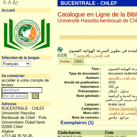
A-
A
A+
BUCENTRALE - CHLEF
Accueil
Catalogue en Ligne de la Bibl
Université Hassiba benbouali de Chl
دام طريقة التدريب الفتري مرتفع الشدة في تطوير السرعة الهوائية القصوى
(U19)
/
خير الدين ، تافرونت
Sélection de la langue
Public
ISBD
Titre :
Type de document :
document multiméd
Se connecter
Auteurs :
خير الدين ، تافرونت
,
accéder à votre compte de
Année de publication :
2025
lecteur
Importance :
ص.160
Présentation :
جداول ، أشكال
Note générale :
ية البدنية و الرياضية
ـــدريب الريـــــــاضي
Adresse
Langues :
Arabe (
ara
)
BUCENTRALE - CHLEF
Catégories :
Thèses Doctorat:Ed
Université Hassiba
Mots-clés :
. أكسجين؛ كرة القدم
Benbouali de Chlef - Pole
Note de contenu :
مراجع ، ملاحق
Universitaire Ouled fares
Exemplaires (1)
02000 Chlef
Algérie
Code-barres
Cote
+213 44 35 50 45