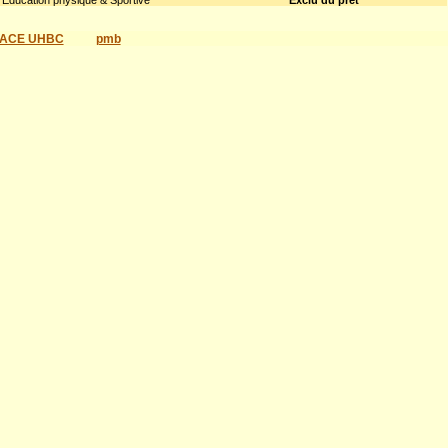
Education physique & Sportive
Exclu du prêt
ACE UHBC
pmb