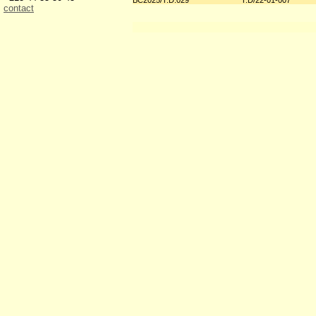
BC2025/T.D.029
T.D/22-01-007
contact