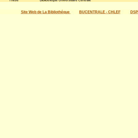
Thèse
Bibliothèque Universitaire Centrale
Site Web de La Bibliothéque
BUCENTRALE - CHLEF
DSP