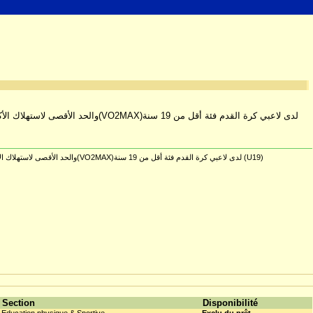
أثر برنامج تدريبي مقترح باستخدام طريقة التدريب الفتري مرتفع الشدة في تطوير السرعة الهوائية القصوى(VMA)والحد الأقصى لاستهلاك الأكسجين(VO2MAX)لدى لاعبي كرة القدم فئة أقل من 19 سنة (U19)
Section
Disponibilité