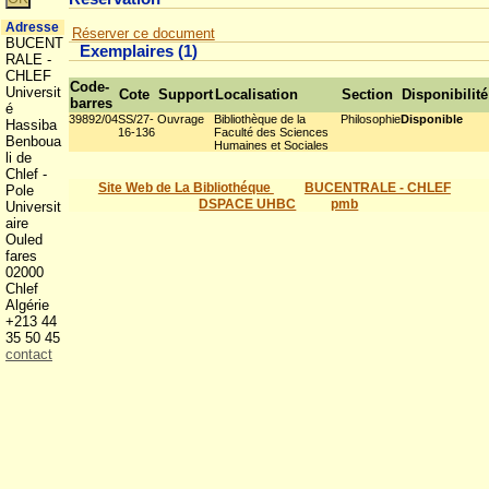
Adresse
Réserver ce document
BUCENT
Exemplaires (1)
RALE -
CHLEF
Code-
Universit
Cote
Support
Localisation
Section
Disponibilité
barres
é
39892/04
SS/27-
Ouvrage
Bibliothèque de la
Philosophie
Disponible
Hassiba
16-136
Faculté des Sciences
Benboua
Humaines et Sociales
li de
Chlef -
Site Web de La Bibliothéque
BUCENTRALE - CHLEF
Pole
DSPACE UHBC
pmb
Universit
aire
Ouled
fares
02000
Chlef
Algérie
+213 44
35 50 45
contact