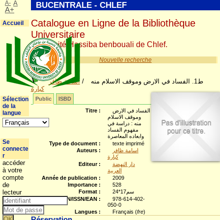
A-
A
BUCENTRALE - CHLEF
A+
Catalogue en Ligne de la Bibliothèque
Accueil
Universitaire
Université Hassiba benbouali de Chlef.
Nouvelle recherche
اسامة ظافر
/
ط1. الفساد في الارض وموقف الاسلام منه
كبارة
Sélection
Public
ISBD
de la
Titre :
الفساد في الارض
langue
وموقف الاسلام
منه : دراسة في
مفهوم الفساد
وابعاده المعاصرة
Se
Type de document :
texte imprimé
connecte
Auteurs :
اسامة ظافر
r
كبارة
accéder
Editeur :
دار النهضة
à votre
العربية
compte
Année de publication :
2009
de
Importance :
528
lecteur
Format :
24*17سم
ISBN/ISSN/EAN :
978-614-402-
050-0
Langues :
Français (
fre
)
Réservation