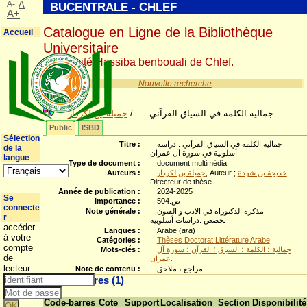
A-
A
BUCENTRALE - CHLEF
A+
Catalogue en Ligne de la Bibliothèque
Accueil
Universitaire
Université Hassiba benbouali de Chlef.
Nouvelle recherche
جميلة بن لكردار
/
جمالية الكلمة في السياق القرآني
Public
ISBD
Sélection
Titre :
جمالية الكلمة في السياق القرآني : دراسة
de la
أسلوبية في سورة آل عمران
langue
Type de document :
document multimédia
Auteurs :
جميلة بن لكردار
, Auteur ;
خديجة بن شهدة
,
Directeur de thèse
Année de publication :
2024-2025
Se
Importance :
504.ص
connecte
Note générale :
مذكرة الدكتوراه في الادب و الفنون
r
تخصص :دراسات أسلوبية
accéder
Langues :
Arabe (
ara
)
à votre
Catégories :
Thèses Doctorat:Littérature Arabe
compte
Mots-clés :
جمالية ؛ الكلمة ؛ السياق ؛ القرآن ؛ سورة آل
de
عمران.
lecteur
Note de contenu :
مراجع ، ملاحق
Exemplaires (1)
Code-barres
Cote
Support
Localisation
Section
Disponibilité