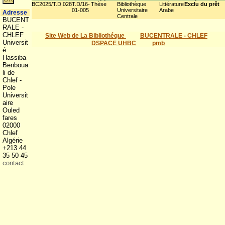
BC2025/T.D.028
T.D/16-
Thèse
Bibliothèque
Littérature
Exclu du prêt
01-005
Universitaire
Arabe
Adresse
Centrale
BUCENT
RALE -
CHLEF
Site Web de La Bibliothéque
BUCENTRALE - CHLEF
Universit
DSPACE UHBC
pmb
é
Hassiba
Benboua
li de
Chlef -
Pole
Universit
aire
Ouled
fares
02000
Chlef
Algérie
+213 44
35 50 45
contact