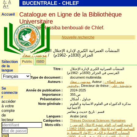
A-
A
BUCENTRALE - CHLEF
A+
Catalogue en Ligne de la Bibliothèque
Accueil
Universitaire
Université Hassiba benbouali de Chlef.
Nouvelle recherche
المنشآت العمرانية الكبرى لإدارة الإحتلال الفرنسي في
مويسي ، سعاد
/
الجزائر (1830م -1962م)
Sélection
Public
ISBD
de la
Titre :
المنشآت العمرانية الكبرى لإدارة الإحتلال
langue
الفرنسي في الجزائر (1830م -1962م)
Type de document :
document multimédia
Auteurs :
مويسي ، سعاد
, Auteur ;
محمد الصالح ،
بوقوشور
, Directeur de thèse ;
بوتشيشة ،علي
Se
Année de publication :
2024-2025
connecte
Importance :
ص.355
r
Présentation :
جداول ، أشكال
accéder
Note générale :
مذكرة الدكتوراه في العلوم الانسانية و العلوم
à votre
الاجتماعية
compte
قسم : تاريخ حديث و معاصر
de
Langues :
Arabe (
ara
)
lecteur
Catégories :
Thèses Doctorat:Sciences Humaines
Mots-clés :
الوضع العمراني العام عشية الإحتلال الفرسي ؛
السياسة العمرانية للإحتلال الفرنسي 1830-1962 ؛
المنشآت الاقتصادية الكبرى ؛ الأبعاد الإستعمارية
للمنشآت الاقتصادية الكبرى في الجزائر 1830-