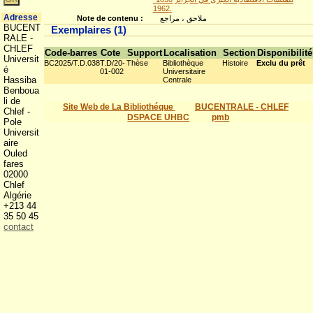
1962.
Adresse
Note de contenu :
ملاحق ، مراجع
BUCENT
Exemplaires (1)
RALE -
CHLEF
Code-barres
Cote
Support
Localisation
Section
Disponibilité
Universit
BC2025/T.D.038
T.D/20-
Thèse
Bibliothèque
Histoire
Exclu du prêt
é
01-002
Universitaire
Hassiba
Centrale
Benboua
li de
Site Web de La Bibliothéque
BUCENTRALE - CHLEF
Chlef -
DSPACE UHBC
pmb
Pole
Universit
aire
Ouled
fares
02000
Chlef
Algérie
+213 44
35 50 45
contact