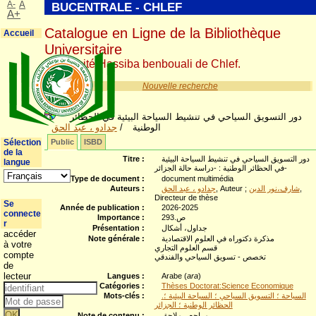
A-
A
BUCENTRALE - CHLEF
A+
Catalogue en Ligne de la Bibliothèque
Accueil
Universitaire
Université Hassiba benbouali de Chlef.
Nouvelle recherche
دور التسويق السياحي في تنشيط السياحة البيئية في الحظائر
جدادو ، عبد الحق
/
الوطنية
Sélection
Public
ISBD
de la
Titre :
دور التسويق السياحي في تنشيط السياحة البيئية
langue
في الحظائر الوطنية : -دراسة حالة الجزائر-
Type de document :
document multimédia
Auteurs :
جدادو ، عبد الحق
, Auteur ;
شارف،نور الدين
,
Directeur de thèse
Se
Année de publication :
2026-2025
connecte
Importance :
293.ص
r
Présentation :
جداول، أشكال
accéder
Note générale :
مذكرة دكتوراه في العلوم الاقتصادية
à votre
قسم العلوم التجاري
compte
تخصص - تسويق السياحي والفندقي
de
lecteur
Langues :
Arabe (
ara
)
Catégories :
Thèses Doctorat:Science Economique
Mots-clés :
.السياحة ؛ التسويق السياحي ؛ السياحة البيئية ؛
الحظائر الوطنية ؛ الجزائر
Note de contenu :
مراجع ، ملاحق