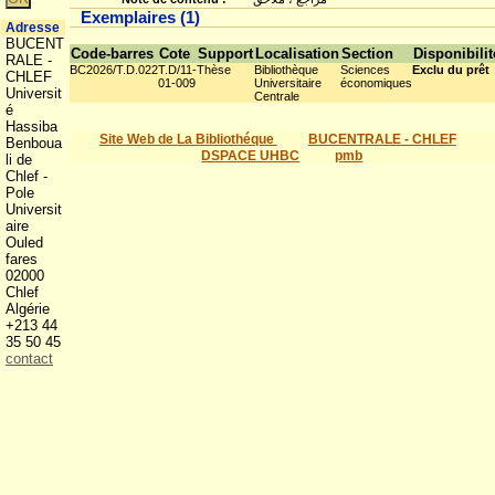
Exemplaires (1)
Adresse
BUCENT
Code-barres
Cote
Support
Localisation
Section
Disponibilit
RALE -
BC2026/T.D.022
T.D/11-
Thèse
Bibliothèque
Sciences
Exclu du prêt
CHLEF
01-009
Universitaire
économiques
Universit
Centrale
é
Hassiba
Site Web de La Bibliothéque
BUCENTRALE - CHLEF
Benboua
DSPACE UHBC
pmb
li de
Chlef -
Pole
Universit
aire
Ouled
fares
02000
Chlef
Algérie
+213 44
35 50 45
contact