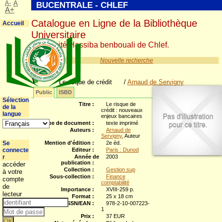
A-
A
BUCENTRALE - CHLEF
A+
Catalogue en Ligne de la Bibliothèque
Accueil
Universitaire
Université Hassiba benbouali de Chlef.
Nouvelle recherche
Le risque de crédit
/
Arnaud de Servigny
Public
ISBD
Sélection
Titre :
Le risque de
de la
crédit : nouveaux
langue
enjeux bancaires
Type de document :
texte imprimé
Auteurs :
Arnaud de
Servigny
, Auteur
Se
Mention d'édition :
2e éd.
connecte
Editeur :
Paris : Dunod
r
Année de
2003
publication :
accéder
Collection :
Gestion sup
à votre
Sous-collection :
Finance
compte
comptabilité
de
Importance :
XVIII-259 p.
lecteur
Format :
25 x 18 cm
ISBN/ISSN/EAN :
978-2-10-007223-
1
Prix :
37 EUR