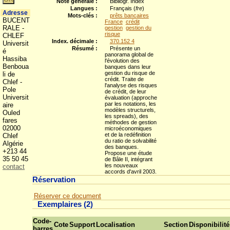
Note générale :
Bibliogr. Index
Langues :
Français (
fre
)
Adresse
Mots-clés :
prêts bancaires
BUCENT
France
crédit
RALE -
gestion
gestion du
risque
CHLEF
Index. décimale :
370.152 4
Universit
Résumé :
Présente un
é
panorama global de
Hassiba
l'évolution des
Benboua
banques dans leur
gestion du risque de
li de
crédit. Traite de
Chlef -
l'analyse des risques
Pole
de crédit, de leur
Universit
évaluation (approche
par les notations, les
aire
modèles structurels,
Ouled
les spreads), des
fares
méthodes de gestion
02000
microéconomiques
et de la redéfinition
Chlef
du ratio de solvabilité
Algérie
des banques.
+213 44
Propose une étude
35 50 45
de Bâle II, intégrant
les nouveaux
contact
accords d'avril 2003.
Réservation
Réserver ce document
Exemplaires (2)
Code-
Cote
Support
Localisation
Section
Disponibilité
barres