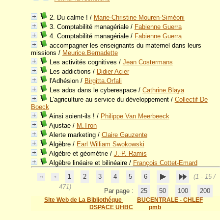
2. Du calme !
/
Marie-Christine Mouren-Siméoni
3. Comptabilité managériale
/
Fabienne Guerra
4. Comptabilité managériale
/
Fabienne Guerra
accompagner les enseignants du maternel dans leurs
missions
/
Meurice.Bernadette
Les activités cognitives
/
Jean Costermans
Les addictions
/
Didier Acier
l'Adhésion
/
Birgitta.Orfali
Les ados dans le cyberespace
/
Cathrine.Blaya
L'agriculture au service du développement
/
Collectif De
Boeck
Ainsi soient-ils !
/
Philippe Van Meerbeeck
Ajustae
/
M.Tron
Alerte marketing
/
Claire Gauzente
Algèbre
/
Earl William Swokowski
Algèbre et géométrie
/
J.-P. Ramis
Algèbre linéaire et bilinéaire
/
François Cottet-Emard
1
2
3
4
5
6
(1 - 15 /
471)
Par page :
25
50
100
200
Site Web de La Bibliothéque
BUCENTRALE - CHLEF
DSPACE UHBC
pmb