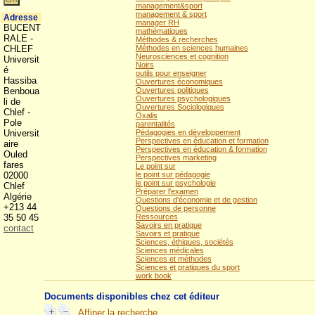
management&sport
management & sport
Adresse
manager RH
BUCENT
mathématiques
RALE -
Méthodes & recherches
CHLEF
Méthodes en sciences humaines
Neurosciences et cognition
Universit
Noirs
é
outils pour enseigner
Hassiba
Ouvertures économiques
Benboua
Ouvertures politiques
Ouvertures psychologiques
li de
Ouvertures Sociologiques
Chlef -
Oxalis
Pole
parentalités
Universit
Pédagogies en développement
Perspectives en éducation et formation
aire
Perspectives en éducation & formation
Ouled
Perspectives marketing
fares
Le point sur
02000
le point sur pédagogie
le point sur psychologie
Chlef
Préparer l'examen
Algérie
Questions d'économie et de gestion
+213 44
Questions de personne
35 50 45
Ressources
Savoirs en pratique
contact
Savoirs et pratique
Sciences, éthiques, sociétés
Sciences médicales
Sciences et méthodes
Sciences et pratiques du sport
work book
Documents disponibles chez cet éditeur
Affiner la recherche