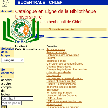
A-
A
BUCENTRALE - CHLEF
A+
Catalogue en Ligne de la Bibliothèque
Accueil
Universitaire
Université Hassiba benbouali de Chlef.
Nouvelle recherche
Détail de l'éditeur
De Boeck
localisé à :
Bruxelles
Sélection
Collections rattachées :
Accès sciences
de la
Animer sa classe
Bibliothèque des universités
langue
En bref...
Business school
Carrefour des psychothérapies
Champs linguistiques
Se
Champs linguistiques. Recherches
collection portefeuille
connecte
Comprendre
r
Comptabilité, contrôle & finance
accéder
Culture et communication
à votre
Culture & communication
compte
économie, société, région
Entreprise
de
formation des maitres
lecteur
Licence Maîtrise Doctorat
LMD : chimie
LMD, licence maîtrise doctorat
Management
Le management en pratique