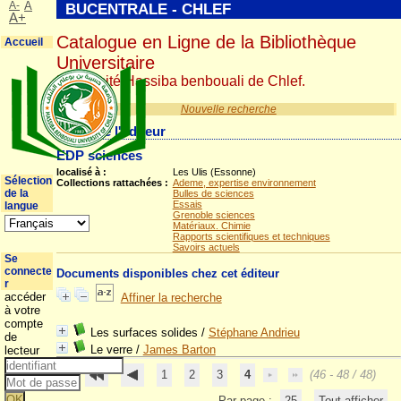
A-
A
BUCENTRALE - CHLEF
A+
Catalogue en Ligne de la Bibliothèque
Accueil
Universitaire
Université Hassiba benbouali de Chlef.
Nouvelle recherche
Détail de l'éditeur
EDP sciences
localisé à :
Les Ulis (Essonne)
Sélection
Collections rattachées :
Ademe, expertise environnement
de la
Bulles de sciences
Essais
langue
Grenoble sciences
Matériaux. Chimie
Rapports scientifiques et techniques
Savoirs actuels
Se
connecte
Documents disponibles chez cet éditeur
r
accéder
Affiner la recherche
à votre
compte
Les surfaces solides
/
Stéphane Andrieu
de
Le verre
/
James Barton
lecteur
1
2
3
4
(46 - 48 / 48)
Par page :
25
Tout afficher