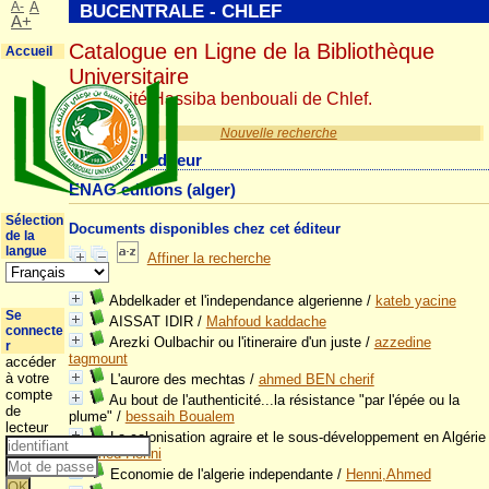
A-
A
BUCENTRALE - CHLEF
A+
Catalogue en Ligne de la Bibliothèque
Accueil
Universitaire
Université Hassiba benbouali de Chlef.
Nouvelle recherche
Détail de l'éditeur
ENAG editions (alger)
Sélection
Documents disponibles chez cet éditeur
de la
langue
Affiner la recherche
Abdelkader et l'independance algerienne
/
kateb yacine
Se
AISSAT IDIR
/
Mahfoud kaddache
connecte
Arezki Oulbachir ou l'itineraire d'un juste
/
azzedine
r
tagmount
accéder
à votre
L'aurore des mechtas
/
ahmed BEN cherif
compte
Au bout de l'authenticité...la résistance "par l'épée ou la
de
plume"
/
bessaih Boualem
lecteur
La colonisation agraire et le sous-développement en Algérie
/
Ahmed Henni
Economie de l'algerie independante
/
Henni,Ahmed