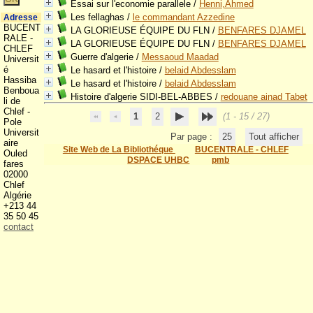
Essai sur l'economie parallele
/
Henni,Ahmed
Les fellaghas
/
le commandant Azzedine
Adresse
BUCENT
LA GLORIEUSE ÉQUIPE DU FLN
/
BENFARES DJAMEL
RALE -
LA GLORIEUSE ÉQUIPE DU FLN
/
BENFARES DJAMEL
CHLEF
Guerre d'algerie
/
Messaoud Maadad
Universit
é
Le hasard et l'histoire
/
belaid Abdesslam
Hassiba
Le hasard et l'histoire
/
belaid Abdesslam
Benboua
Histoire d'algerie SIDI-BEL-ABBES
/
redouane ainad Tabet
li de
Chlef -
1
2
(1 - 15 / 27)
Pole
Universit
Par page :
25
Tout afficher
aire
Site Web de La Bibliothéque
BUCENTRALE - CHLEF
Ouled
DSPACE UHBC
pmb
fares
02000
Chlef
Algérie
+213 44
35 50 45
contact