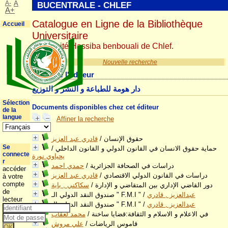
A-
A
BUCENTRALE - CHLEF
A+
Catalogue en Ligne de la Bibliothèque
Accueil
Universitaire
Université Hassiba benbouali de Chlef.
Nouvelle recherche
Détail de l'éditeur
دار هومة للطباعة و النشر و التوزيع
Sélection
Documents disponibles chez cet éditeur
de la
langue
Affiner la recherche
حقوق الإنسان
/
قادري عبد العزيز
Se
حماية حقوق الانسان في القانون الدولي و القانون الداخلي
/
connecte
يحياوي نورة
r
دراسات في الصحافة الجزائرية
/
حمدي احمد
accéder
دراسات في القانون الدولي الاقتصادي
/
قادري عبد العزيز
à votre
compte
دور القاضي الإداري بين المتقاضي و الإدارة
/
سكاكني , باية
de
عبدالعزيز , قادري
/
صندوق النقد الدولي الـ " F.M.I "
lecteur
عبدالعزيز , قادري
/
صندوق النقد الدولي الـ " F.M.I "
في الاعلام و الاسلام و الثقافة:قضايا ساخنة
/
محمد لعقاب
قاموس الرياضات
/
علي مروش