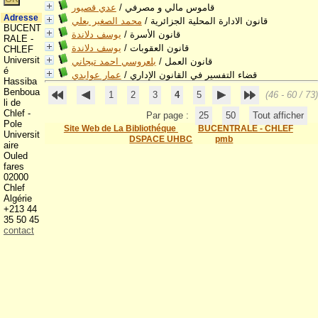
قاموس مالي و مصرفي
/
عدي قصيور
Adresse
قانون الادارة المحلية الجزائرية
/
محمد الصغير بعلي
BUCENT
قانون الأسرة
/
يوسف دلاندة
RALE -
قانون العقوبات
/
يوسف دلاندة
CHLEF
Universit
قانون العمل
/
بلعروسي احمد تيجاني
é
قضاء التفسير في القانون الإداري
/
عمار عوابدي
Hassiba
Benboua
1
2
3
4
5
(46 - 60 / 73)
li de
Chlef -
Par page :
25
50
Tout afficher
Pole
Site Web de La Bibliothéque
BUCENTRALE - CHLEF
Universit
DSPACE UHBC
pmb
aire
Ouled
fares
02000
Chlef
Algérie
+213 44
35 50 45
contact