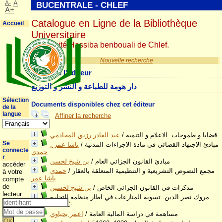
A-
A
BUCENTRALE - CHLEF
A+
Catalogue en Ligne de la Bibliothèque
Accueil
Universitaire
Université Hassiba benbouali de Chlef.
Nouvelle recherche
Détail de l'éditeur
دار هومة للطباعة و النشر و التوزيع
Sélection
Documents disponibles chez cet éditeur
de la
langue
Affiner la recherche
قضايا و طموحات :الاعلام و التنمية
/
عبد القادر رزيق المخادمي
Se
مبادئ الاجتهاد القضائي في مادة الاجراءات المدنية
/
باشا عمر ,
connecte
حمدي
r
مبادئ القانون الجزائي العام
/
بن شيخ لحسن
accéder
مجمع النصوص التشريعية و التنظيمية المتعلقة بالعقار
/
حمدي
à votre
باشا عمر
compte
de
مذكرات في القانون الجزائي الخاص
/
بن شيخ لحسين
lecteur
مروك نصر الدين. تسوية المنازعات في اطار منظمة التجارة
العالمية -OMC-
مساهمة في دراسة المالية العامة
/
اعمر يحياوي