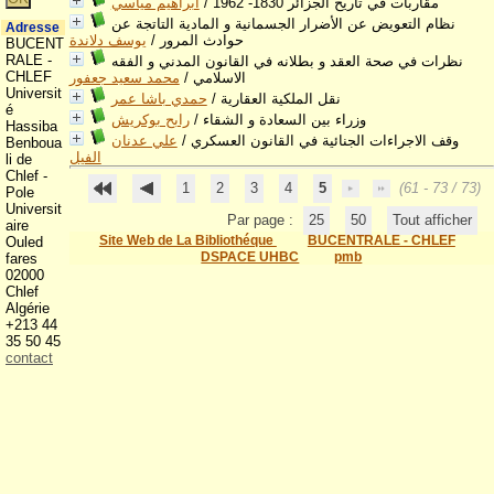
مقاربات في تاريخ الجزائر 1830- 1962
/
ابراهيم مياسي
نظام التعويض عن الأضرار الجسمانية و المادية التاتجة عن
Adresse
حوادث المرور
/
يوسف دلاندة
BUCENT
RALE -
نظرات في صحة العقد و بطلانه في القانون المدني و الفقه
CHLEF
الاسلامي
/
محمد سعيد جعفور
Universit
نقل الملكية العقارية
/
حمدي باشا عمر
é
وزراء بين السعادة و الشقاء
/
رابح بوكريش
Hassiba
وقف الاجراءات الجنائية في القانون العسكري
/
علي عدنان
Benboua
الفيل
li de
Chlef -
1
2
3
4
5
(61 - 73 / 73)
Pole
Universit
Par page :
25
50
Tout afficher
aire
Site Web de La Bibliothéque
BUCENTRALE - CHLEF
Ouled
DSPACE UHBC
pmb
fares
02000
Chlef
Algérie
+213 44
35 50 45
contact