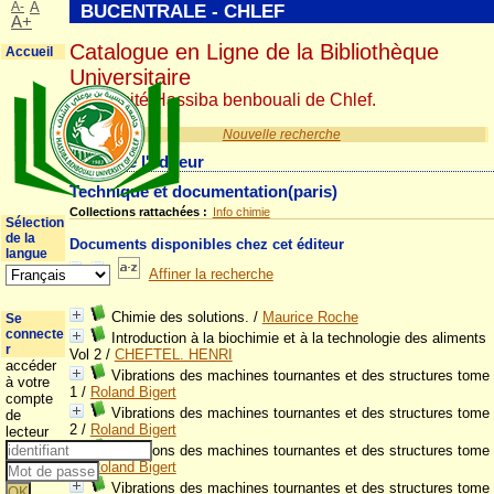
A-
A
BUCENTRALE - CHLEF
A+
Catalogue en Ligne de la Bibliothèque
Accueil
Universitaire
Université Hassiba benbouali de Chlef.
Nouvelle recherche
Détail de l'éditeur
Technique et documentation(paris)
Collections rattachées :
Info chimie
Sélection
de la
Documents disponibles chez cet éditeur
langue
Affiner la recherche
Chimie des solutions.
/
Maurice Roche
Se
connecte
Introduction à la biochimie et à la technologie des aliments
r
Vol 2
/
CHEFTEL. HENRI
accéder
Vibrations des machines tournantes et des structures tome
à votre
1
/
Roland Bigert
compte
Vibrations des machines tournantes et des structures tome
de
2
/
Roland Bigert
lecteur
Vibrations des machines tournantes et des structures tome
3
/
Roland Bigert
Vibrations des machines tournantes et des structures tome