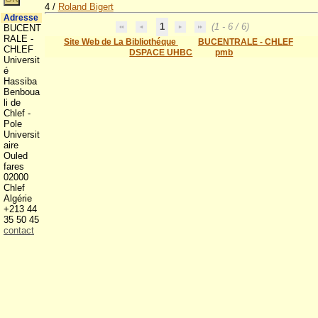
4
/
Roland Bigert
Adresse
1
(1 - 6 / 6)
BUCENT
RALE -
Site Web de La Bibliothéque
BUCENTRALE - CHLEF
CHLEF
DSPACE UHBC
pmb
Universit
é
Hassiba
Benboua
li de
Chlef -
Pole
Universit
aire
Ouled
fares
02000
Chlef
Algérie
+213 44
35 50 45
contact