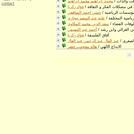
قت والذات
/
مجدي ابراهيم محمد ابراهيم
contact
ة في مشكلات الفكر و الثقافة
/
فؤاد زكريا
لمؤسسات الرياضية
/
حسن احمد الشافعي
ياضية المختلفة
/
علية عبد المنعم حجازي
لوقات الفضاء
/
سعد الدين محمد المكاوي
من الغزالي وابن رشد
/
أحمد عبد المهيمن
آفاق الفلسفة
/
فؤاد زكريا
الصغرى
/
عبد العال عبد الرحمن عبد العال
الابداع الالهي
/
هالة محجوب خضر