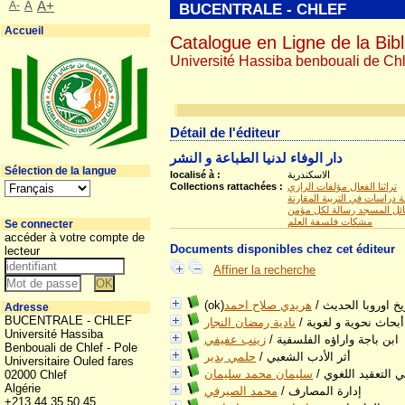
A-
A
A+
BUCENTRALE - CHLEF
Accueil
Catalogue en Ligne de la Bibl
Université Hassiba benbouali de Chl
Détail de l'éditeur
دار الوفاء لدنيا الطباعة و النشر
Sélection de la langue
الاسكندرية
localisé à :
تراثنا الفعال مؤلفات الرازي
Collections rattachées :
دراسات في التربية المقارنة
ل المسجد رسالة لكل مؤمن
مشكات فلسفة العلم
Se connecter
accéder à votre compte de
Documents disponibles chez cet éditeur
lecteur
Affiner la recherche
)تاريخ اوروبا الحديث
/
هريدي صلاح احمد
Adresse
BUCENTRALE - CHLEF
أبحاث نحوية و لغوية
/
نادية رمضان النجار
Université Hassiba
ابن باجة واراؤه الفلسفية
/
زينب عفيفي
Benbouali de Chlef - Pole
أثر الأدب الشعبي
/
حلمي بدير
Universitaire Ouled fares
ي التعقيد اللغوي
/
سليمان محمد سليمان
02000 Chlef
Algérie
إدارة المصارف
/
محمد الصيرفي
+213 44 35 50 45