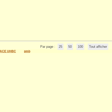
Par page :
25
50
100
Tout afficher
ACE UHBC
pmb