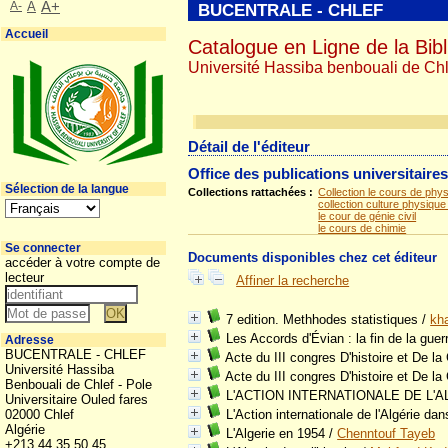
A-
A
A+
BUCENTRALE - CHLEF
Accueil
Catalogue en Ligne de la Bibl
Université Hassiba benbouali de Chl
Détail de l'éditeur
Office des publications universitaire
Sélection de la langue
Collections rattachées :
Collection le cours de phy
collection culture physique
le cour de génie civil
le cours de chimie
Se connecter
Documents disponibles chez cet éditeur
accéder à votre compte de
lecteur
Affiner la recherche
7 edition. Methhodes statistiques
/
kha
Les Accords d'Évian : la fin de la guer
Adresse
BUCENTRALE - CHLEF
Acte du III congres D'histoire et De la
Université Hassiba
Acte du III congres D'histoire et De la
Benbouali de Chlef - Pole
L'ACTION INTERNATIONALE DE L'
Universitaire Ouled fares
02000 Chlef
L'Action internationale de l'Algérie d
Algérie
L'Algerie en 1954
/
Chenntouf Tayeb
+213 44 35 50 45