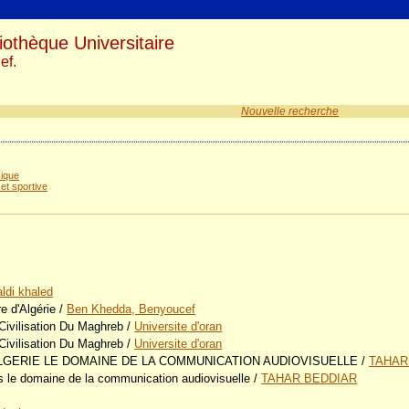
iothèque Universitaire
ef.
Nouvelle recherche
s
sique
 et sportive
ldi khaled
re d'Algérie
/
Ben Khedda, Benyoucef
 Civilisation Du Maghreb
/
Universite d'oran
 Civilisation Du Maghreb
/
Universite d'oran
ALGERIE LE DOMAINE DE LA COMMUNICATION AUDIOVISUELLE
/
TAHAR
ans le domaine de la communication audiovisuelle
/
TAHAR BEDDIAR