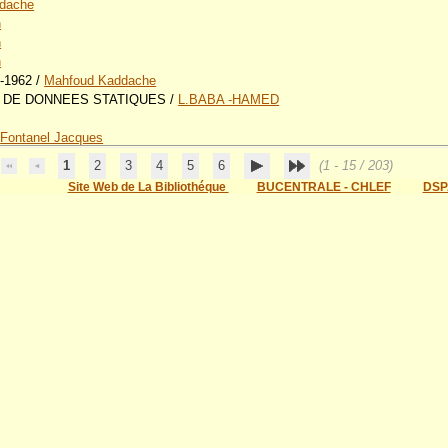
dache
n
n
n
0-1962
/
Mahfoud Kaddache
 DE DONNEES STATIQUES
/
L.BABA -HAMED
/
Fontanel Jacques
1
2
3
4
5
6
(1 - 15 / 203)
Site Web de La Bibliothéque
BUCENTRALE - CHLEF
DSP