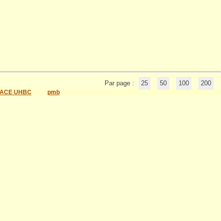
Par page :
25
50
100
200
ACE UHBC
pmb