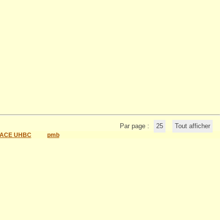
Par page :
25
Tout afficher
ACE UHBC
pmb