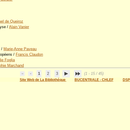
el de Queiroz
lyse
/
Alain Vanier
e
/
Marie-Anne Paveau
ropéens
/
Francis Claudon
lie Foglia
phie Marchand
1
2
3
(1 - 15 / 45)
Site Web de La Bibliothéque
BUCENTRALE - CHLEF
DSP