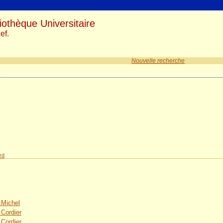
iothèque Universitaire
ef.
Nouvelle recherche
rd
 Michel
 Cordier
 Cordier