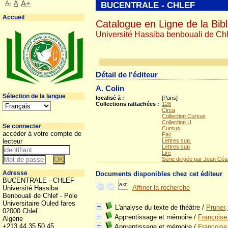
A-
A
A+
BUCENTRALE - CHLEF
Accueil
Catalogue en Ligne de la Bibl
Université Hassiba benbouali de Chl
Détail de l'éditeur
A. Colin
Sélection de la langue
localisé à :
[Paris]
Collections rattachées :
128
Circa
Collection Cursus
Collection U
Se connecter
Cursus
accéder à votre compte de
Fac
lecteur
Lettres sup.
Lettres sup
Lire
Série dirigée par Jean Céa
Adresse
Documents disponibles chez cet éditeur
BUCENTRALE - CHLEF
Affiner la recherche
Université Hassiba
Benbouali de Chlef - Pole
Universitaire Ouled fares
L'analyse du texte de théâtre
/
Pruner,
02000 Chlef
Apprentissage et mémoire
/
Françoise
Algérie
+213 44 35 50 45
Apprentissage et mémoire
/
Françoise