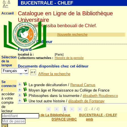
A-
A
BUCENTRALE - CHLEF
A+
Catalogue en Ligne de la Bibliothèque
Accueil
Universitaire
Université Hassiba benbouali de Chlef.
Nouvelle recherche
Détail de l'éditeur
Fayard
localisé à :
[Paris]
Sélection
Collections rattachées :
Histoire de la pensée
de la
langue
Documents disponibles chez cet éditeur
Affiner la recherche
Se
La grande déculturation
/
Renaud Camus
connecte
r
Moyen âge et Renaissance au Collège de France
accéder
Philosophes dans la tourmente
/
élisabeth Roudinesco
à votre
Une tout autre histoire
/
élisabeth de Fontenay
compte
de
1
(1 - 4 / 4)
lecteur
Site Web de La Bibliothéque
BUCENTRALE - CHLEF
DSPACE UHBC
pmb