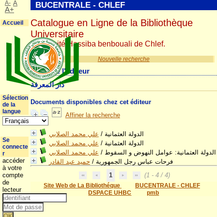
A-
A
BUCENTRALE - CHLEF
A+
Catalogue en Ligne de la Bibliothèque
Accueil
Universitaire
Université Hassiba benbouali de Chlef.
Nouvelle recherche
Détail de l'éditeur
دار المعرفة
Sélection
Documents disponibles chez cet éditeur
de la
langue
Affiner la recherche
علي محمد الصلابي
/
الدولة العثمانية
Se
علي محمد الصلابي
/
الدولة العثمانية
connecte
علي محمد الصلابي
/
الدولة العثمانية: عوامل النهوض و السقوط
r
accéder
حميد عبد القادر
/
فرحات عباس رجل الجمهورية
à votre
compte
1
(1 - 4 / 4)
de
Site Web de La Bibliothéque
BUCENTRALE - CHLEF
lecteur
DSPACE UHBC
pmb