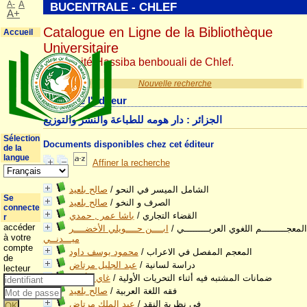
A-
A
BUCENTRALE - CHLEF
A+
Catalogue en Ligne de la Bibliothèque
Accueil
Universitaire
Université Hassiba benbouali de Chlef.
Nouvelle recherche
Détail de l'éditeur
الجزائر : دار هومه للطباعة والنشر والتوزيع
Sélection
Documents disponibles chez cet éditeur
de la
langue
Affiner la recherche
الشامل الميسر في النحو
/
صالح بلعيد
Se
الصرف و النخو
/
صالح بلعيد
connecte
القضاء التجاري
/
باشا عمر , حمدي
r
accéder
المعجـــــــــم اللغوي العربـــــــــي
/
ابــــن حــــويلي الأخضــــر
à votre
ميـــدنــي
compte
المعجم المفصل في الاعراب
/
محمود يوسف داود
de
دراسة لسانية
/
عبد الجليل مرتاض
lecteur
ضمانات المشتبه فيه أثناء التحريات الأولية
/
غاي , أحمد
فقه اللغة العربية
/
صالح بلعيد
في نظرية النقد
/
عبد الملك مرتاض