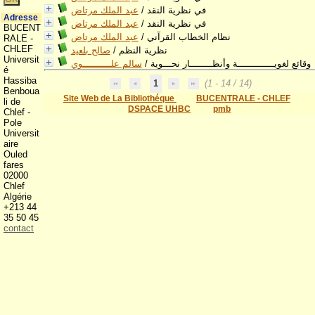
في نظرية النقد
/
عبد الملك مرتاض
Adresse
في نظرية النقد
/
عبد الملك مرتاض
BUCENT
نظام الخطاب القرآني
/
عبد الملك مرتاض
RALE -
CHLEF
نظرية النظم
/
صالح بلعيد
Universit
وقائع لغويـــــــــــــة وأنظــــــــار نحـــوية
/
سالم علــــــــــوي
é
Hassiba
1
(1 - 14 / 14)
Benboua
Site Web de La Bibliothéque
BUCENTRALE - CHLEF
li de
DSPACE UHBC
pmb
Chlef -
Pole
Universit
aire
Ouled
fares
02000
Chlef
Algérie
+213 44
35 50 45
contact