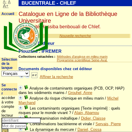
A-
A
BUCENTRALE - CHLEF
A+
Catalogue en Ligne de la Bibliothèque
Accueil
Universitaire
Université Hassiba benbouali de Chlef.
Nouvelle recherche
Détail de l'éditeur
Plouzané : IFREMER
Collections rattachées :
Méthodes d'analyse en milieu marin
Sélection
Programme scientifique Seine-Aval.
de la
langue
Documents disponibles chez cet éditeur
Affiner la recherche
Se
Analyse de contaminants organiques (PCB, OCP, HAP)
connecte
dans les sédiments marins
/
Grouhel, Anne
r
accéder
Analyse du risque chimique en milieu marin
/
Michel
à votre
Marchand
compte
Les contaminants organiques [Texte imprimé] : quels
de
risques pour le monde vivant ?
/
Alain, Abarnou
lecteur
La contamination métallique
/
Didier, Claisse
Contaminations bactérienne et virale
/
Servais, Pierre
La dynamique du mercure
/
Daniel, Cossa