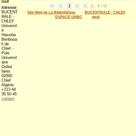
1
(1 - 6 / 6)
Adresse
BUCENT
Site Web de La Bibliothéque
BUCENTRALE - CHLEF
RALE -
DSPACE UHBC
pmb
CHLEF
Universit
é
Hassiba
Benboua
li de
Chlef -
Pole
Universit
aire
Ouled
fares
02000
Chlef
Algérie
+213 44
35 50 45
contact