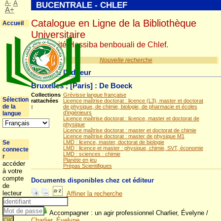
A-
A
BUCENTRALE - CHLEF
A+
Catalogue en Ligne de la Bibliothèque
Accueil
Universitaire
Université Hassiba benbouali de Chlef.
Nouvelle recherche
Détail de l'éditeur
Bruxelles ; [Paris] : De Boeck
Collections
Grévisse langue française
Sélection
rattachées
Licence maîtrise doctorat : licence (L3), master et doctorat
de la
:
de physique, de chimie, biologie, de pharmacie et écoles
d'ingénieurs
langue
Licence maîtrise doctorat : licence, master et doctorat de
physique
Licence maîtrise doctorat : master et doctorat de chimie
Licence maîtrise doctorat : master de physique M1
Se
LMD : licence, master, doctorat de biologie
LMD : licence et master : physique, chimie, SVT, économie
connecte
LMD : sciences : chimie
r
Planète en jeu
accéder
Prépas Scientifiques
à votre
compte
Documents disponibles chez cet éditeur
de
lecteur
Affiner la recherche
Accompagner : un agir professionnel Charlier, Évelyne
/
Charlier, Évelyne