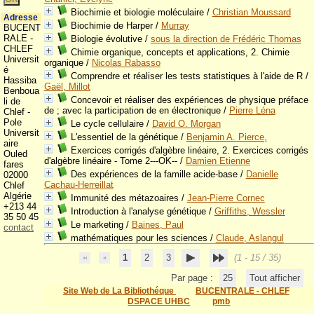
Biochimie et biologie moléculaire
/
Christian Moussard
Adresse
Biochimie de Harper
/
Murray
BUCENT
RALE -
Biologie évolutive
/
sous la direction de Frédéric Thomas
CHLEF
Chimie organique, concepts et applications, 2. Chimie
Universit
organique
/
Nicolas Rabasso
é
Comprendre et réaliser les tests statistiques à l'aide de R
/
Hassiba
Gaël, Millot
Benboua
Concevoir et réaliser des expériences de physique préface
li de
de ; avec la participation de en électronique
/
Pierre Léna
Chlef -
Pole
Le cycle cellulaire
/
David O. Morgan
Universit
L'essentiel de la génétique
/
Benjamin A. Pierce,
aire
Exercices corrigés d'algèbre linéaire, 2. Exercices corrigés
Ouled
d'algèbre linéaire - Tome 2---OK--
/
Damien Etienne
fares
Des expériences de la famille acide-base
/
Danielle
02000
Cachau-Herreillat
Chlef
Algérie
Immunité des métazoaires
/
Jean-Pierre Cornec
+213 44
Introduction à l'analyse génétique
/
Griffiths, Wessler
35 50 45
Le marketing
/
Baines, Paul
contact
mathématiques pour les sciences
/
Claude, Aslangul
1
2
3
(1 - 15 / 35)
Par page :
25
Tout afficher
Site Web de La Bibliothéque
BUCENTRALE - CHLEF
DSPACE UHBC
pmb