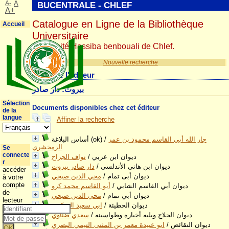
A-
A
BUCENTRALE - CHLEF
A+
Catalogue en Ligne de la Bibliothèque
Accueil
Universitaire
Université Hassiba benbouali de Chlef.
Nouvelle recherche
Détail de l'éditeur
بيروت: دار صادر
Sélection
Documents disponibles chez cet éditeur
de la
langue
Affiner la recherche
جار الله أبي القاسم محمود بن عمر
/
أساس البلاغة (ok)
الزمخشري
Se
connecte
ديوان ابن عربي
/
نواف الجراح
r
ديوان ابن هاني الأندلسي
/
دار صادر بيروت
accéder
ديوان أبى تمام
/
محي الدين صبحي
à votre
compte
ديوان أبي القاسم الشابي
/
أبو القاسم محمد كرو
de
ديوان أبي تمام
/
محي الدين صبحي
lecteur
ديوان الحطيئة
/
ابي سعيد السكري
ديوان الحلاج ويليه أخباره وطواسينه
/
سعدي ضناوي
ديوان النقائض
/
ابو عبيدة معمر بن المثنى التيمي البصري