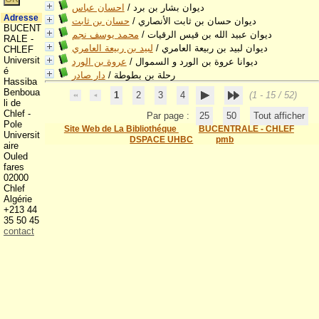
ديوان بشار بن برد
/
احسان عباس
Adresse
ديوان حسان بن ثابت الأنصاري
/
حسان بن ثابت
BUCENT
ديوان عبيد الله بن قيس الرقيات
/
محمد يوسف نجم
RALE -
ديوان لبيد بن ربيعة العامري
/
لبيد بن ربيعة العامري
CHLEF
Universit
ديوانا عروة بن الورد و السموال
/
عروة بن الورد
é
رحلة بن بطوطة
/
دار صادر
Hassiba
Benboua
1
2
3
4
(1 - 15 / 52)
li de
Chlef -
Par page :
25
50
Tout afficher
Pole
Site Web de La Bibliothéque
BUCENTRALE - CHLEF
Universit
DSPACE UHBC
pmb
aire
Ouled
fares
02000
Chlef
Algérie
+213 44
35 50 45
contact