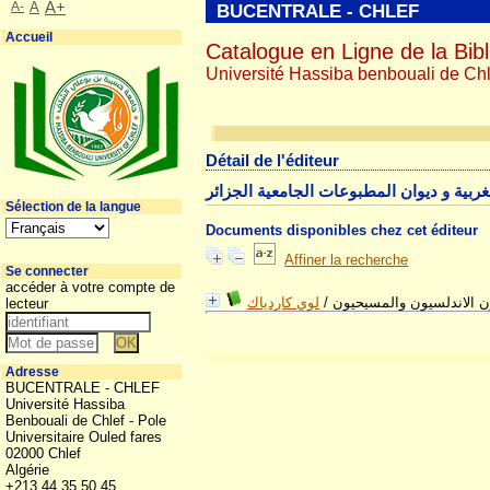
A-
A
A+
BUCENTRALE - CHLEF
Accueil
Catalogue en Ligne de la Bibl
Université Hassiba benbouali de Chl
Détail de l'éditeur
مغربية و ديوان المطبوعات الجامعية الجزائر
Sélection de la langue
Documents disponibles chez cet éditeur
Affiner la recherche
Se connecter
accéder à votre compte de
لوي كاردياك
/
 الاندلسيون والمسيحيون
lecteur
Adresse
BUCENTRALE - CHLEF
Université Hassiba
Benbouali de Chlef - Pole
Universitaire Ouled fares
02000 Chlef
Algérie
+213 44 35 50 45