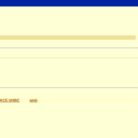
ACE UHBC
pmb