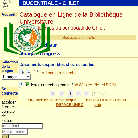
A-
A
BUCENTRALE - CHLEF
A+
Catalogue en Ligne de la Bibliothèque
Accueil
Universitaire
Université Hassiba benbouali de Chlef.
Nouvelle recherche
Détail de l'éditeur
library of congress
Sélection
Documents disponibles chez cet éditeur
de la
langue
Affiner la recherche
Error-correcting codes
/
W.Wesley PETERSON
Se
connecte
1
(1 - 1 / 1)
r
Site Web de La Bibliothéque
BUCENTRALE - CHLEF
accéder
DSPACE UHBC
pmb
à votre
compte
de
lecteur