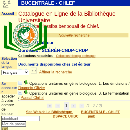
A-
A
BUCENTRALE - CHLEF
A+
Catalogue en Ligne de la Bibliothèque
Accueil
Universitaire
Université Hassiba benbouali de Chlef.
Nouvelle recherche
Détail de l'éditeur
Bordeaux : SCÉRÉN-CNDP-CRDP
Collections rattachées :
Collection biologie technique
Sélection
de la
Documents disponibles chez cet éditeur
langue
Affiner la recherche
Opérations unitaires en génie biologique. 1, Les émulsions
/
Se
Doumeix Olivier
connecte
r
Opérations unitaires en génie biologique. 3, La fermentation
accéder
/
Pascal Chillet
à votre
compte
1
(1 - 2 / 2)
de
Site Web de La Bibliothéque
BUCENTRALE - CHLEF
lecteur
DSPACE UHBC
pmb