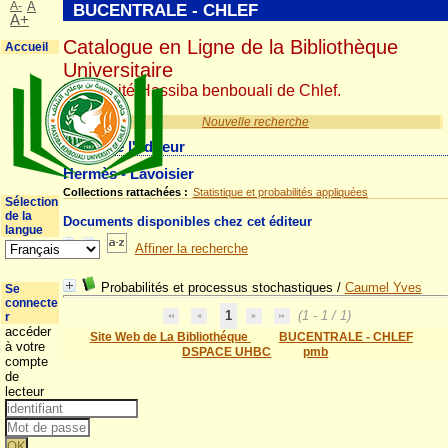
A-
A
BUCENTRALE - CHLEF
A+
Catalogue en Ligne de la Bibliothèque
Accueil
Universitaire
Université Hassiba benbouali de Chlef.
Nouvelle recherche
Détail de l'éditeur
Hermès - Lavoisier
Collections rattachées :
Statistique et probabilités appliquées
Sélection
de la
Documents disponibles chez cet éditeur
langue
Affiner la recherche
Probabilités et processus stochastiques
/
Caumel Yves
Se
connecte
1
(1 - 1 / 1)
r
accéder
Site Web de La Bibliothéque
BUCENTRALE - CHLEF
à votre
DSPACE UHBC
pmb
compte
de
lecteur