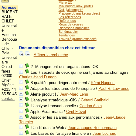
Micro EO
Mini budget maxi profits
Adresse
Ouf, j'ai compris!
BUCENT
Pratique du marketing direct
RALE -
Les références
CHLEF
Références
Regards croisés
Universit
Richesses humaines
é
Schémacolor
Hassiba
Tendances
Benboua
Travail à grande efficacité
li de
Documents disponibles chez cet éditeur
Chlef -
Pole
Affiner la recherche
Universit
aire
Ouled
2. Management des organisations -OK-
fares
Les 7 secrets de ceux qui ne sont jamais au chômage
/
02000
Charles-Henri Dumon
Chlef
8 qualités pour diriger autrement
/
Rémi Huppert
Algérie
Adapter les structures de l'entreprise
/
Paul R. Lawrence
+213 44
35 50 45
Alerte produit !
/
Jean-Marc Lehu
contact
L'analyse stratégique -OK-
/
Gérard Garibaldi
L'analyse transactionnelle
/
Cardon Alain
Apple Pixar mania
/
Cyril Fiévet
Associer les salariés aux performances
/
Jean-Claude
Tournier
L'audit du site Web
/
Jean-Jacques Rechenmann
Les bases de l'analyse financière
/
Jean Lochard