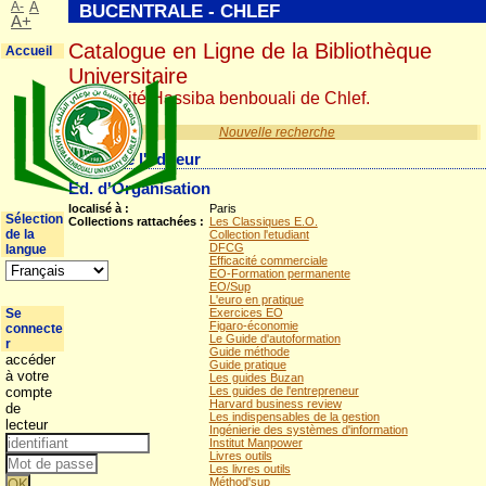
A-
A
BUCENTRALE - CHLEF
A+
Catalogue en Ligne de la Bibliothèque
Accueil
Universitaire
Université Hassiba benbouali de Chlef.
Nouvelle recherche
Détail de l'éditeur
Ed. d'Organisation
localisé à :
Paris
Sélection
Collections rattachées :
Les Classiques E.O.
de la
Collection l'etudiant
DFCG
langue
Efficacité commerciale
EO-Formation permanente
EO/Sup
L'euro en pratique
Se
Exercices EO
Figaro-économie
connecte
Le Guide d'autoformation
r
Guide méthode
accéder
Guide pratique
à votre
Les guides Buzan
compte
Les guides de l'entrepreneur
Harvard business review
de
Les indispensables de la gestion
lecteur
Ingénierie des systèmes d'information
Institut Manpower
Livres outils
Les livres outils
Méthod'sup