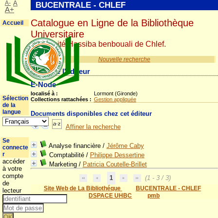
A-
A
BUCENTRALE - CHLEF
A+
Catalogue en Ligne de la Bibliothèque
Accueil
Universitaire
Université Hassiba benbouali de Chlef.
Nouvelle recherche
Détail de l'éditeur
E-Node
localisé à :
Lormont (Gironde)
Sélection
Collections rattachées :
Gestion appliquée
de la
langue
Documents disponibles chez cet éditeur
Affiner la recherche
Se
Analyse financière
/
Jérôme Caby
connecte
r
Comptabilité
/
Philippe Dessertine
accéder
Marketing
/
Patricia Coutelle-Brillet
à votre
compte
1
(1 - 3 / 3)
de
Site Web de La Bibliothéque
BUCENTRALE - CHLEF
lecteur
DSPACE UHBC
pmb