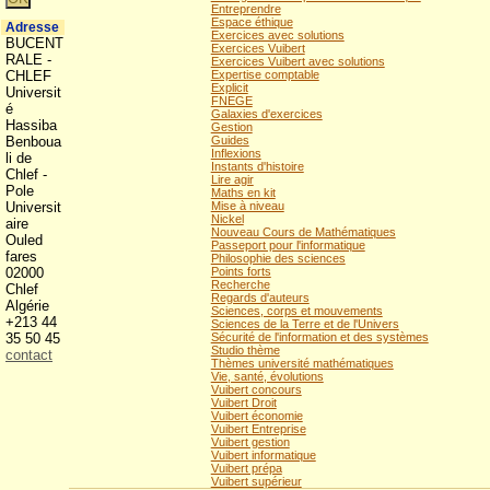
Entreprendre
Espace éthique
Adresse
Exercices avec solutions
BUCENT
Exercices Vuibert
RALE -
Exercices Vuibert avec solutions
CHLEF
Expertise comptable
Explicit
Universit
FNEGE
é
Galaxies d'exercices
Hassiba
Gestion
Benboua
Guides
Inflexions
li de
Instants d'histoire
Chlef -
Lire agir
Pole
Maths en kit
Universit
Mise à niveau
Nickel
aire
Nouveau Cours de Mathématiques
Ouled
Passeport pour l'informatique
fares
Philosophie des sciences
02000
Points forts
Recherche
Chlef
Regards d'auteurs
Algérie
Sciences, corps et mouvements
+213 44
Sciences de la Terre et de l'Univers
35 50 45
Sécurité de l'information et des systèmes
Studio thème
contact
Thèmes université mathématiques
Vie, santé, évolutions
Vuibert concours
Vuibert Droit
Vuibert économie
Vuibert Entreprise
Vuibert gestion
Vuibert informatique
Vuibert prépa
Vuibert supérieur