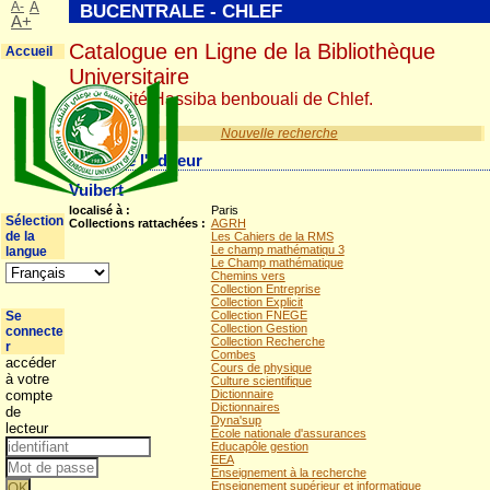
A-
A
BUCENTRALE - CHLEF
A+
Catalogue en Ligne de la Bibliothèque
Accueil
Universitaire
Université Hassiba benbouali de Chlef.
Nouvelle recherche
Détail de l'éditeur
Vuibert
localisé à :
Paris
Sélection
Collections rattachées :
AGRH
de la
Les Cahiers de la RMS
Le champ mathématiqu 3
langue
Le Champ mathématique
Chemins vers
Collection Entreprise
Collection Explicit
Se
Collection FNEGE
Collection Gestion
connecte
Collection Recherche
r
Combes
accéder
Cours de physique
à votre
Culture scientifique
compte
Dictionnaire
Dictionnaires
de
Dyna'sup
lecteur
Ecole nationale d'assurances
Educapôle gestion
EEA
Enseignement à la recherche
Enseignement supérieur et informatique