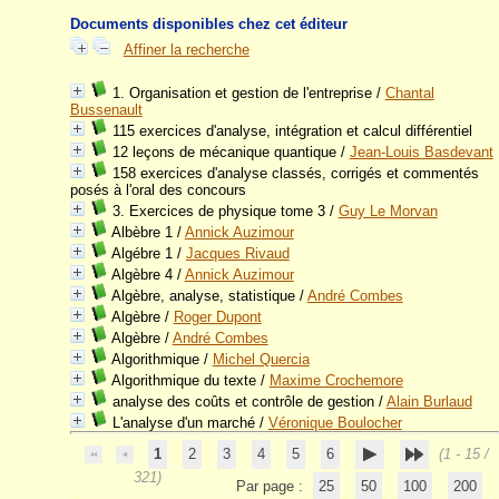
Documents disponibles chez cet éditeur
Affiner la recherche
1. Organisation et gestion de l'entreprise
/
Chantal
Bussenault
115 exercices d'analyse, intégration et calcul différentiel
12 leçons de mécanique quantique
/
Jean-Louis Basdevant
158 exercices d'analyse classés, corrigés et commentés
posés à l'oral des concours
3. Exercices de physique tome 3
/
Guy Le Morvan
Albèbre 1
/
Annick Auzimour
Algébre 1
/
Jacques Rivaud
Algèbre 4
/
Annick Auzimour
Algèbre, analyse, statistique
/
André Combes
Algèbre
/
Roger Dupont
Algèbre
/
André Combes
Algorithmique
/
Michel Quercia
Algorithmique du texte
/
Maxime Crochemore
analyse des coûts et contrôle de gestion
/
Alain Burlaud
L'analyse d'un marché
/
Véronique Boulocher
1
2
3
4
5
6
(1 - 15 /
321)
Par page :
25
50
100
200