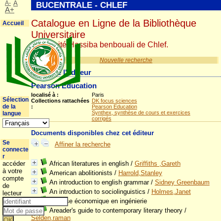
A-
A
BUCENTRALE - CHLEF
A+
Catalogue en Ligne de la Bibliothèque
Accueil
Universitaire
Université Hassiba benbouali de Chlef.
Nouvelle recherche
Détail de l'éditeur
Pearson Education
localisé à :
Paris
Sélection
Collections rattachées
DK focus sciences
de la
:
Pearson Education
Synthex, synthèse de cours et exercices
langue
corrigés
Documents disponibles chez cet éditeur
Se
Affiner la recherche
connecte
r
accéder
African literatures in english
/
Griffiths ,Gareth
à votre
American abolitionists
/
Harrold,Stanley
compte
An introduction to english grammar
/
Sidney Greenbaum
de
An introduction to sociolinguistics
/
Holmes,Janet
lecteur
Analyse économique en ingénierie
Areader's guide to contemporary literary theory
/
Selden,raman