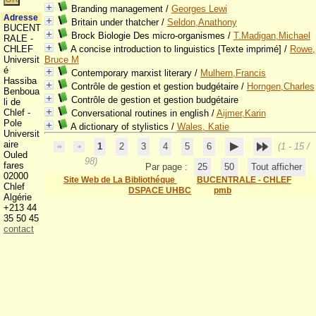
Branding management
/
Georges Lewi
Adresse
Britain under thatcher
/
Seldon,Anathony
BUCENT
Brock Biologie Des micro-organismes
/
T.Madigan,Michael
RALE -
CHLEF
A concise introduction to linguistics [Texte imprimé]
/
Rowe,
Universit
Bruce M
é
Contemporary marxist literary
/
Mulhern,Francis
Hassiba
Contrôle de gestion et gestion budgétaire
/
Horngen,Charles
Benboua
Contrôle de gestion et gestion budgétaire
li de
Chlef -
Conversational routines in english
/
Aijmer,Karin
Pole
A dictionary of stylistics
/
Wales, Katie
Universit
aire
1
2
3
4
5
6
(1 - 15 /
Ouled
98)
fares
Par page :
25
50
Tout afficher
02000
Site Web de La Bibliothéque
BUCENTRALE - CHLEF
Chlef
DSPACE UHBC
pmb
Algérie
+213 44
35 50 45
contact