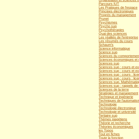
Organisation et sciences 
Parcours IUT
Les Pratiques de l'espace
Principes électroniques
Progrès du management
Prunet
Psychismes
Psycho sup
Psychothérapies
Quai des sciences
Les réalités de l'entreprise
Les résumés du cours
Schaum's
Science informatique
Science sup
Sciences du comportemen
Sciences économiques et
Sciences sup
Sciences sup : cours et ex
Sciences sup : cours et e
Sciences sup : cours : lic
Sciences sup : cours : lice
Sciences sup. Mathématiq
Sciences sup : rappels de 
Sciences de la terre
Stratégies et management
Technique et ingénierie
Techniques de l'automatis
Technologie
Technologie électronique
Technologie et université
Tertiaire sup
Thémes piagétiens
Théorie et recherche
Théories économiques
les Topos
Tout en fiches
Toute la fonction