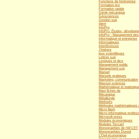
Fonctions de l'entreprise
Formation pro
Formation rapide
Génie mécanique
Géosciences
Gestion sup
Idem
InfoPro
InfoPro. Études, développem
InfoPro - Management des 
Informatique et entreprise
Informatiques
Interférences
J'intègre
jeux scientifiques
Lettres sup
Lexiques et dico
Management public
Management sup
Manuel
Manuels pratiques
Marketing, communication
Masson sciences
Mathématique et statistiqu
Maxi fiches de
Mécanique
Métallurgie
Method'o
Méthodes mathématiques de
Micro flash
Micro-informatique profess
Microsoft press
Modules économiques
Modules Teccart
Monographies de l'AFCET
Monographies Dunod
L'Oeil économique