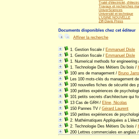
Traité d'électricité, d'élec
Travaux et recherches ma
UniverSciences
Université et technique
L'USINE NOUVELLE
Ziff-Davis Press
Documents disponibles chez cet éditeur
Affiner la recherche
1. Gestion fiscale
/
Emmanuel Disle
1. Gestion fiscale
/
Emmanuel Disle
1. Numerical methods for engineering
1. Technologie Des Métiers Du bois
/
100 ans de management
/
Bruno Jarr
Les 100 mots-clés du management 
100 nouvelles fiches de sécurité des p
100 petites expériences de psychologi
101 petits secrets d'architecture qui f
13 Cas de GRH
/
Eline, Nicolas
150 Pannes TV
/
Gérard Laurent
150 petites expériences de psycholog
2. Mathématiques Appliquées a L'élect
2. Technologie Des Métiers Du bois
/
200 Lettres commerciales en anglais