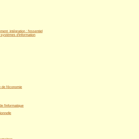
ent, intégration : l'essentiel
systèmes d'information
e de l'économie
 l'informatique
ionnelle