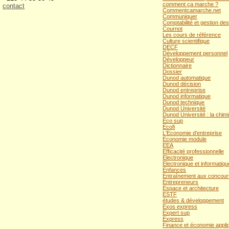
comment ça marche ?
contact
Commentcamarche.net
Communiquer
Comptabilité et gestion de
Cournot
Les cours de référence
Culture scientifique
DECF
Développement personnel
Développeur
Dictionnaire
Dossier
Dunod automatique
Dunod décision
Dunod entreprise
Dunod informatique
Dunod technique
Dunod Université
Dunod Université : la chim
Eco sup
Ecofi
L'Economie d'entreprise
Economie module
EEA
Efficacité professionnelle
Electronique
Electronique et informatiqu
Enfances
Entraînement aux concour
Entrepreneurs
Espace et architecture
ESTF
études & développement
Exos express
Expert sup
Express
Finance et économie appli