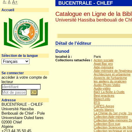
A-
A
A+
BUCENTRALE - CHLEF
Accueil
Catalogue en Ligne de la Bibl
Université Hassiba benbouali de Chl
Détail de l'éditeur
Dunod
Sélection de la langue
localisé à :
Paris
Collections rattachées :
Action sociale
Agati Bac pro
Aide-mémoire
Aide-mémoire de l'ingénieu
Se connecter
Architecture et urbanisme
accéder à votre compte de
Aspects de l'urbanisme
lecteur
les ateliers du praticien
Audio-Photo-Vidéo
Audio-vidéo
BàO La Boîte à Outils
Best practices
Biotech.info
Adresse
BTS
BUCENTRALE - CHLEF
CAPES-Agreg
Université Hassiba
Carrés blancs
Benbouali de Chlef - Pole
La Chimie du 1er cycle, 1
Collection Aide-mémoire
Universitaire Ouled fares
Collection Aide-mémoire 
02000 Chlef
Collection Éco sup
Algérie
Collection Sciences de l'é
+213 44 35 50 45
Collection technique et sc