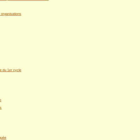
s organisations
ie du 1er cycle
e
s
quée