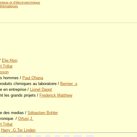
tronique et d'électrotechnique
thématiques
/
Elie Absi
H.Trillat
osson
des hommes
/
Paul Ohana
roduits chimiques au laboratoire
/
Bernier .s
e en entreprise
/
Lionel Dagot
ont les grands projets
/
Frederick Matthew
ie des medias
/
Sébastien Bohler
ronique.
/
Ortusi,J.
H.Trillat
/
Harry .G.Ter Linden