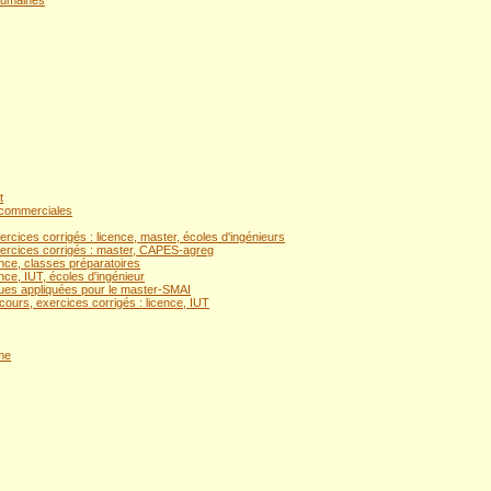
humaines
t
 commerciales
ercices corrigés : licence, master, écoles d'ingénieurs
xercices corrigés : master, CAPES-agreg
ence, classes préparatoires
nce, IUT, écoles d'ingénieur
ues appliquées pour le master-SMAI
cours, exercices corrigés : licence, IUT
me