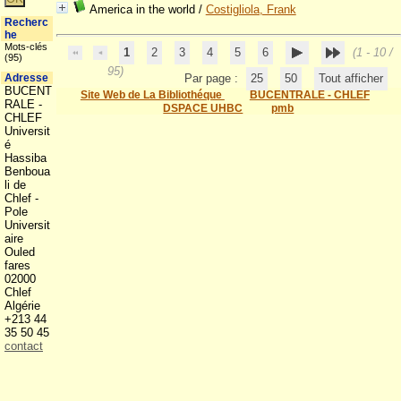
America in the world
/
Costigliola, Frank
Recherc
he
Mots-clés
1
2
3
4
5
6
(1 - 10 /
(95)
95)
Adresse
Par page :
25
50
Tout afficher
BUCENT
Site Web de La Bibliothéque
BUCENTRALE - CHLEF
RALE -
DSPACE UHBC
pmb
CHLEF
Universit
é
Hassiba
Benboua
li de
Chlef -
Pole
Universit
aire
Ouled
fares
02000
Chlef
Algérie
+213 44
35 50 45
contact