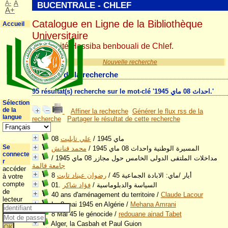
A-
A
BUCENTRALE - CHLEF
A+
Catalogue en Ligne de la Bibliothèque
Accueil
Universitaire
Université Hassiba benbouali de Chlef.
Nouvelle recherche
Résultat de la recherche
95 résultat(s) recherche sur le mot-clé 'احداث 08 ماي 1945.'
Sélection
de la
Affiner la recherche
Générer le flux rss de la
langue
recherche
Partager le résultat de cette recherche
علي تابليت
/
08 ماي 1945
Se
محمد قنانش
/
المسيرة الوطنية واحداث 08 ماي 1945
connecte
/
مداخلات الملتقى الدولى الخامس حول مجازر 08 ماي 1945
r
جامعة قالمة
accéder
رضوان عيناد تابت
/
8 أيار /ماي: الابادة الجماعية 45
à votre
compte
فؤاد شاكر
/
01. السياسة والدبلوماسية
de
40 ans d'aménagement du territoire
/
Claude Lacour
lecteur
Le 8 mai 1945 en Algérie
/
Mehana Amrani
8 Mai 45 le génocide
/
redouane ainad Tabet
Alger, la Casbah et Paul Guion