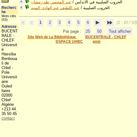
عبد المحسن طه رمضان
/
الحروب الصليبية في الاندلس
Recherc
عبد اللطيف عبد الهادي السيد
/
الحروب الصليبية
he
Mots-clés
(53)
1
2
3
4
5
6
(1 - 10 / 53)
Adresse
BUCENT
Par page :
25
50
Tout afficher
RALE -
Site Web de La Bibliothéque
BUCENTRALE - CHLEF
CHLEF
DSPACE UHBC
pmb
Universit
é
Hassiba
Benboua
li de
Chlef -
Pole
Universit
aire
Ouled
fares
02000
Chlef
Algérie
+213 44
35 50 45
contact