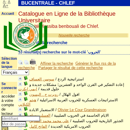
A-
A
BUCENTRALE - CHLEF
A+
Catalogue en Ligne de la Bibliothèque
Accueil
Universitaire
Université Hassiba benbouali de Chlef.
Nouvelle recherche
Résultat de la recherche
53 résultat(s) recherche sur le mot-clé 'الحروب'
Sélection
de la
Affiner la recherche
Générer le flux rss de la
langue
recherche
Partager le résultat de cette recherche
سوسن العساف
/
استراتيجية الردع
Se
إعادة التفكير في القرن الواحد و العشرين؛ مشكلات جديدة و
connecte
ايمي إيكرت
/
حلول قديمة
r
روبرت ج . اليسون
/
افول الهلال
accéder
هيثم
/
الاستراتيجات العسكرية للحروب العربية الاسرائيلية
à votre
الكيلاني
compte
de
الاستعمار الابادة
/
Olivier Le Cour Grandmaison
lecteur
العسلي بسام
/
الايام الحاسمة في الحروب الصليبية
علي محمد محمد الصلابي
/
الجذور التاريخية للحروب الصليبية
الفاتح كامل
/
الحروب الامريكية الجديدة