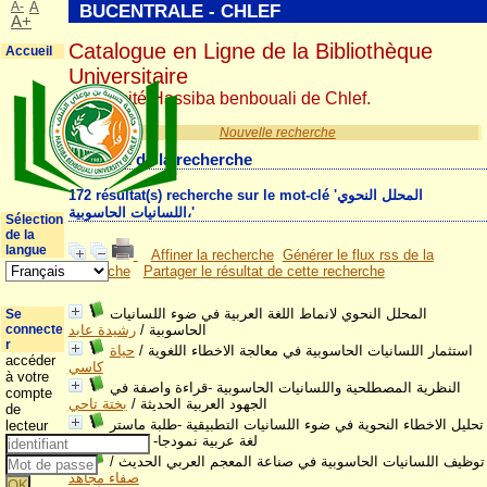
A-
A
BUCENTRALE - CHLEF
A+
Catalogue en Ligne de la Bibliothèque
Accueil
Universitaire
Université Hassiba benbouali de Chlef.
Nouvelle recherche
Résultat de la recherche
172 résultat(s) recherche sur le mot-clé 'المحلل النحوي
،اللسانيات الحاسوبية'
Sélection
de la
langue
Affiner la recherche
Générer le flux rss de la
recherche
Partager le résultat de cette recherche
المحلل النحوي لانماط اللغة العربية في ضوء اللسانيات
Se
الحاسوبية
/
رشيدة عابد
connecte
r
استثمار اللسانيات الحاسوبية في معالجة الاخطاء اللغوية
/
حياة
accéder
كاسي
à votre
النظرية المصطلحية واللسانيات الحاسوبية -قراءة واصفة في
compte
الجهود العربية الحديثة
/
بختة تاحي
de
تحليل الاخطاء النحوية في ضوء اللسانيات التطبيقية -طلبة ماستر
lecteur
لغة عربية نمودجا-
/
طيب نسالي
توظيف اللسانيات الحاسوبية في صناعة المعجم العربي الحديث
/
صفاء مجاهد