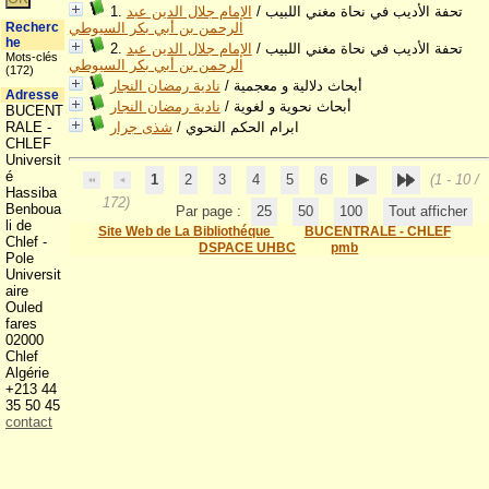
1. تحفة الأديب في نحاة مغني اللبيب
/
الإمام جلال الدين عبد
الرحمن بن أبي بكر السيوطي
Recherc
he
2. تحفة الأديب في نحاة مغني اللبيب
/
الإمام جلال الدين عبد
Mots-clés
الرحمن بن أبي بكر السيوطي
(172)
أبحاث دلالية و معجمية
/
نادية رمضان النجار
Adresse
أبحاث نحوية و لغوية
/
نادية رمضان النجار
BUCENT
ابرام الحكم النحوي
/
شذى جرار
RALE -
CHLEF
Universit
é
1
2
3
4
5
6
(1 - 10 /
Hassiba
172)
Benboua
Par page :
25
50
100
Tout afficher
li de
Site Web de La Bibliothéque
BUCENTRALE - CHLEF
Chlef -
DSPACE UHBC
pmb
Pole
Universit
aire
Ouled
fares
02000
Chlef
Algérie
+213 44
35 50 45
contact