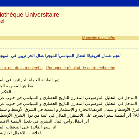
iothèque Universitaire
ef.
Nouvelle recherche
1735 résultat(s) recherche sur le mot-clé 'نجم شمال افريقيا؛االنضال السياسي؛المهجر؛نضال الجزائريين في المهجر.'
 flux rss de la recherche
Partager le résultat de cette recherche
دور الطبقة العاملة الجزائرية في المهج
مظاهر المقاومة الجزائرية 30
الحكم ا
. المدخل في التحليل الموضوعي المقارن للتاريخ الحضاري و السياسي في جنوب غرب
. المدخل في التحليل الموضوعي المقارن للتاريخ الحضاري و السياسي في جنوب غرب
رق الأوسط و شمال افريقيا:التجارة و الإستثمار و التنمية في الشرق الأوسط و شمال
 دول الشرق الأوسط و شمال افريقيا باستخدام نماذج معطيات PANEL
أثر انتقال رأس المال البشري في تفعيل التنمية الاقت
اثر سعر الفائدة على التدفقات الم
اخلاقيات الاعمال الادارية