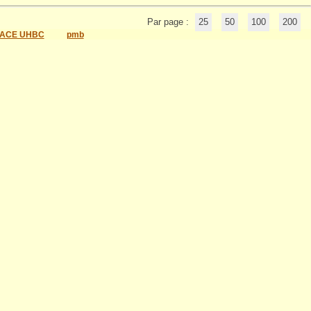
Par page :
25
50
100
200
ACE UHBC
pmb