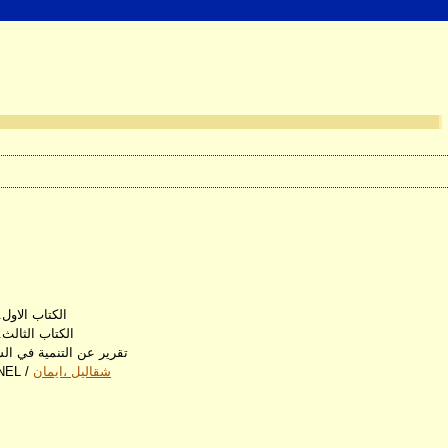
الكتاب الاول
الكتاب الثالث
تقرير عن التنمية في الش
شقاليل ،ايمان
/
أثر أًنظمة سعر الصرف على الاستقرار المالي في عينة من