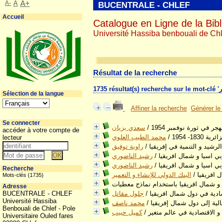
A-
A
A+
BUCENTRALE - CHLEF
Accueil
Catalogue en Ligne de la Bibl
Université Hassiba benbouali de Chl
Résultat de la recherche
Sélection de la langue
Affiner la recherche
Générer le
Se connecter
ر في ثورة نوفمبر 1954
/
سعدي بزيان
accéder à votre compte de
18- 1954
/
محمد الطيب العلوي
lecteur
لرشيد و التنمية في إفريقيا
/
راوية توفيق
ي اسيا و شمال افريقيا
/
رشيد الناضوري
ي اسيا و شمال افريقيا
/
رشيد الناضوري
Recherche
 افريقيا
/
البنك الدولي للإنشاء و التعمير
Mots-clés (1735)
Adresse
صادية في دول شمال افريقيا
/
جلول مقاتل
BUCENTRALE - CHLEF
Université Hassiba
الية إلى دول شمال إفريقيا
/
محمد ناصف
Benbouali de Chlef - Pole
 و الاقتصادية في عالم متغير
/
كميل حبيب
Universitaire Ouled fares