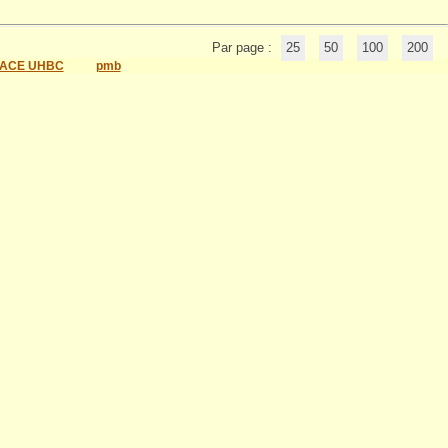
Par page :
25
50
100
200
ACE UHBC
pmb