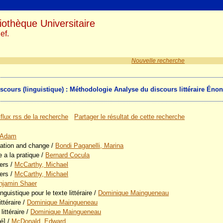
iothèque Universitaire
ef.
Nouvelle recherche
'Discours (linguistique) : Méthodologie Analyse du discours littéraire Én
 flux rss de la recherche
Partager le résultat de cette recherche
 Adam
iation and change
/
Bondi Paganelli, Marina
e a la pratique
/
Bernard Cocula
ers
/
McCarthy, Michael
ers
/
McCarthy, Michael
njamin Shaer
nguistique pour le texte littéraire
/
Dominique Maingueneau
ittéraire
/
Dominique Maingueneau
littéraire
/
Dominique Maingueneau
é]
/
McDonald, Edward