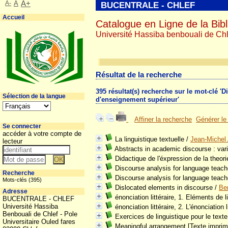
A-
A
A+
BUCENTRALE - CHLEF
Accueil
Catalogue en Ligne de la Bibl
Université Hassiba benbouali de Chl
Résultat de la recherche
395 résultat(s) recherche sur le mot-clé 
Sélection de la langue
d'enseignement supérieur'
Affiner la recherche
Générer le
Se connecter
accéder à votre compte de
La linguistique textuelle
/
Jean-Michel
lecteur
Abstracts in academic discourse : var
Didactique de l'éxpression de la theori
Discourse analysis for language teach
Recherche
Discourse analysis for language teach
Mots-clés (395)
Dislocated elements in discourse
/
Be
Adresse
énonciation littéraire, 1. Eléments de li
BUCENTRALE - CHLEF
Université Hassiba
énonciation littéraire, 2. L'énonciation l
Benbouali de Chlef - Pole
Exercices de linguistique pour le texte 
Universitaire Ouled fares
Meaningful arrangement [Texte imprim