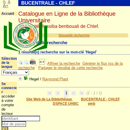
A-
A
BUCENTRALE - CHLEF
A+
Catalogue en Ligne de la Bibliothèque
Accueil
Universitaire
Université Hassiba benbouali de Chlef.
Nouvelle recherche
Résultat de la recherche
1 résultat(s) recherche sur le mot-clé 'Hegel'
Sélection
de la
Affiner la recherche
Générer le flux rss de la
langue
recherche
Partager le résultat de cette recherche
Hegel
/
Raymond Plant
Se
connecte
r
1
(1 - 1 / 1)
accéder
Site Web de La Bibliothéque
BUCENTRALE - CHLEF
à votre
DSPACE UHBC
pmb
compte
de
lecteur