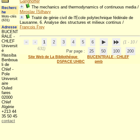
Ganghoffer
The mechanics and thermodynamics of continuous media
/
Recherc
Miroslav ÏSilhavy
he
Mots-clés
Traité de génie civil de l'Ecole polytechnique fédérale de
(631)
Lausanne, 6. Analyse des structures et milieux continus
/
François Frey
Adresse
BUCENT
RALE -
CHLEF
1
2
3
4
5
6
(1 - 10 /
Universit
631)
é
Par page :
25
50
100
200
Hassiba
Site Web de La Bibliothéque
BUCENTRALE - CHLEF
Benboua
DSPACE UHBC
pmb
li de
Chlef -
Pole
Universit
aire
Ouled
fares
02000
Chlef
Algérie
+213 44
35 50 45
contact