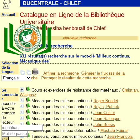
A-
A
BUCENTRALE - CHLEF
A+
Catalogue en Ligne de la Bibliothèque
Accueil
Universitaire
Université Hassiba benbouali de Chlef.
Nouvelle recherche
Résultat de la recherche
631 résultat(s) recherche sur le mot-clé 'Milieux continus,
Mécanique des'
Sélection
de la
langue
Affiner la recherche
Générer le flux rss de la
recherche
Partager le résultat de cette recherche
Cours et exercices de résistance des matériaux
/
Christian,
Se
connecte
Wielgosz
r
Mécanique des milieux continus
/
Roger Boudet
accéder
Mécanique des milieux continus
/
Royis, Patrick
à votre
Mécanique des milieux continus
/
Jean Coirier
compte
de
Mécanique des milieux continus
/
Jean Salençon
lecteur
Mécanique des milieux continus
/
John Botsis
Mécanique des milieux déformables
/
Mostafa Fourar
Tenseurs, variations et milieux continus
/
Jean-François