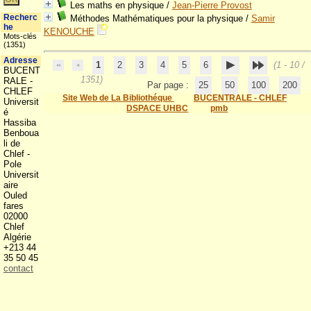
Les maths en physique
/
Jean-Pierre Provost
Recherc
Méthodes Mathématiques pour la physique
/
Samir
he
KENOUCHE
Mots-clés
(1351)
Adresse
1
2
3
4
5
6
(1 - 10 /
BUCENT
1351)
RALE -
Par page :
25
50
100
200
CHLEF
Site Web de La Bibliothéque
BUCENTRALE - CHLEF
Universit
DSPACE UHBC
pmb
é
Hassiba
Benboua
li de
Chlef -
Pole
Universit
aire
Ouled
fares
02000
Chlef
Algérie
+213 44
35 50 45
contact