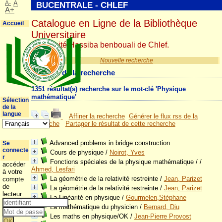
A-
A
BUCENTRALE - CHLEF
A+
Catalogue en Ligne de la Bibliothèque
Accueil
Universitaire
Université Hassiba benbouali de Chlef.
Nouvelle recherche
Résultat de la recherche
1351 résultat(s) recherche sur le mot-clé 'Physique
mathématique'
Sélection
de la
langue
Affiner la recherche
Générer le flux rss de la
recherche
Partager le résultat de cette recherche
Advanced problems in bridge construction
Se
connecte
Cours de physique
/
Noirot, Yves
r
Fonctions spéciales de la physique mathématique /
/
accéder
Ahmed, Lesfari
à votre
La géométrie de la relativité restreinte
/
Jean, Parizet
compte
de
La géométrie de la relativité restreinte
/
Jean, Parizet
lecteur
La Linéarité en physique
/
Gourmelen,Stéphane
La mathématique du physicien
/
Bernard, Diu
Les maths en physique/OK
/
Jean-Pierre Provost