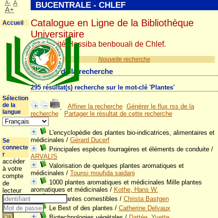
A-
A
BUCENTRALE - CHLEF
A+
Catalogue en Ligne de la Bibliothèque
Accueil
Universitaire
Université Hassiba benbouali de Chlef.
Nouvelle recherche
Résultat de la recherche
295 résultat(s) recherche sur le mot-clé 'Plantes'
Sélection
de la
Affiner la recherche
Générer le flux rss de la
langue
recherche
Partager le résultat de cette recherche
L'encyclopédie des plantes bio-indicatrices, alimentaires et
médicinales
/
Gérard Ducerf
Se
connecte
Principales espèces fourragères et éléments de conduite
/
r
ARVALIS
accéder
Valorisation de quelques plantes aromatiques et
à votre
médicinales
/
Tounsi moufida saidani
compte
1000 plantes aromatiques et médicinales Mille plantes
de
aromatiques et médicinales
/
Kothe, Hans W.
lecteur
300 plantes comestibles
/
Christa Bastgen
Le Best of des plantes
/
Catherine Delvaux
Biotechnologies végétales
/
Dattée, Yvette