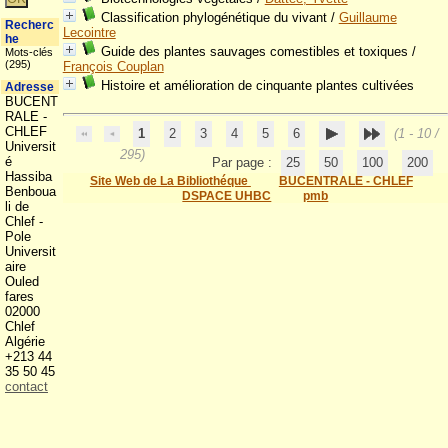
Classification phylogénétique du vivant
/
Guillaume
Recherc
Lecointre
he
Guide des plantes sauvages comestibles et toxiques
/
Mots-clés
(295)
François Couplan
Histoire et amélioration de cinquante plantes cultivées
Adresse
BUCENT
RALE -
CHLEF
1
2
3
4
5
6
(1 - 10 /
Universit
295)
é
Par page :
25
50
100
200
Hassiba
Site Web de La Bibliothéque
BUCENTRALE - CHLEF
Benboua
DSPACE UHBC
pmb
li de
Chlef -
Pole
Universit
aire
Ouled
fares
02000
Chlef
Algérie
+213 44
35 50 45
contact