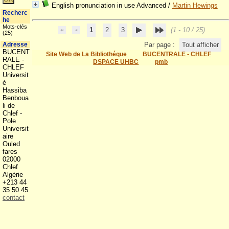
English pronunciation in use Advanced
/
Martin Hewings
Recherc
he
Mots-clés
1
2
3
(1 - 10 / 25)
(25)
Adresse
Par page :
Tout afficher
BUCENT
Site Web de La Bibliothéque
BUCENTRALE - CHLEF
RALE -
DSPACE UHBC
pmb
CHLEF
Universit
é
Hassiba
Benboua
li de
Chlef -
Pole
Universit
aire
Ouled
fares
02000
Chlef
Algérie
+213 44
35 50 45
contact