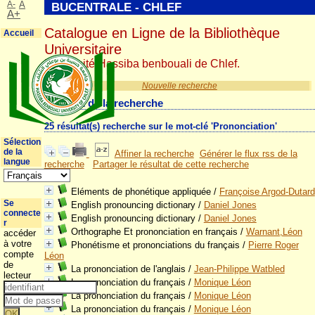
A-
A
BUCENTRALE - CHLEF
A+
Catalogue en Ligne de la Bibliothèque
Accueil
Universitaire
Université Hassiba benbouali de Chlef.
Nouvelle recherche
Résultat de la recherche
25 résultat(s) recherche sur le mot-clé 'Prononciation'
Sélection
de la
Affiner la recherche
Générer le flux rss de la
langue
recherche
Partager le résultat de cette recherche
Eléments de phonétique appliquée
/
Françoise Argod-Dutard
Se
English pronouncing dictionary
/
Daniel Jones
connecte
English pronouncing dictionary
/
Daniel Jones
r
Orthographe Et prononciation en français
/
Warnant,Léon
accéder
à votre
Phonétisme et prononciations du français
/
Pierre Roger
compte
Léon
de
La prononciation de l'anglais
/
Jean-Philippe Watbled
lecteur
La prononciation du français
/
Monique Léon
La prononciation du français
/
Monique Léon
La prononciation du français
/
Monique Léon