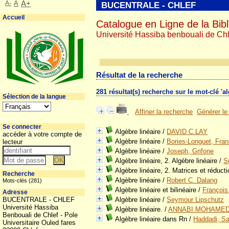
A-
A
A+
BUCENTRALE - CHLEF
Accueil
Catalogue en Ligne de la Bibl
Université Hassiba benbouali de Chl
Résultat de la recherche
281 résultat(s) recherche sur le mot-clé 'al
Sélection de la langue
Affiner la recherche
Générer le
Se connecter
Algèbre linéaire
/
DAVID C.LAY
accéder à votre compte de
Algèbre linéaire
/
Bories-Longuet, Fran
lecteur
Algèbre linéaire
/
Joseph, Grifone
Algèbre linéaire, 2. Algèbre linéaire
/
S
Algèbre linéaire, 2. Matrices et réduct
Recherche
Algèbre linéaire
/
Robert C. Dalang
Mots-clés (281)
Algèbre linéaire et bilinéaire
/
François
Adresse
BUCENTRALE - CHLEF
Algèbre linéaire
/
Seymour Lipschutz
Université Hassiba
Algèbre linéaire.
/
ANNABI MOHAMED
Benbouali de Chlef - Pole
Algèbre linéaire dans Rn
/
Haddadi, Sa
Universitaire Ouled fares