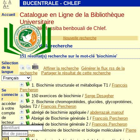
A-
A
BUCENTRALE - CHLEF
A+
Catalogue en Ligne de la Bibliothèque
Accueil
Universitaire
Université Hassiba benbouali de Chlef.
Nouvelle recherche
Résultat de la recherche
151 résultat(s) recherche sur le mot-clé 'biochimie'
Sélection
de la
Affiner la recherche
Générer le flux rss de la
langue
recherche
Partager le résultat de cette recherche
1. Biochimie structurale et métabolique T1
/
François
Percheron
Se
connecte
150 exercices de biochimie
/
Serge Desagher
r
2. Biochimie chromoprotéides, glucides, glycoprotéines,
accéder
lipides T2
/
François Percheron
à votre
abrégé de biochimie appliquée
/
abderrazak.marouf
compte
de
Abrégé de Biochimie générale 1
/
François Percheron
lecteur
Abrégé de biochimie générale 2
/
François Percheron
Aide-mémoire de biochimie et biologie moléculaire
/
Pierre
Kamoun