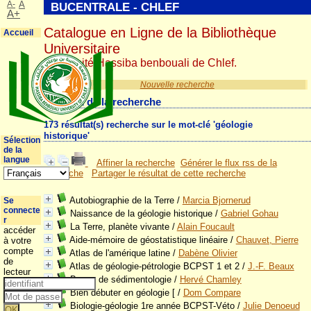
A-
A
BUCENTRALE - CHLEF
A+
Catalogue en Ligne de la Bibliothèque
Accueil
Universitaire
Université Hassiba benbouali de Chlef.
Nouvelle recherche
Résultat de la recherche
173 résultat(s) recherche sur le mot-clé 'géologie
historique'
Sélection
de la
langue
Affiner la recherche
Générer le flux rss de la
recherche
Partager le résultat de cette recherche
Autobiographie de la Terre
/
Marcia Bjornerud
Se
connecte
Naissance de la géologie historique
/
Gabriel Gohau
r
La Terre, planète vivante
/
Alain Foucault
accéder
Aide-mémoire de géostatistique linéaire
/
Chauvet, Pierre
à votre
compte
Atlas de l'amérique latine
/
Dabène Olivier
de
Atlas de géologie-pétrologie BCPST 1 et 2
/
J.-F. Beaux
lecteur
Bases de sédimentologie
/
Hervé Chamley
Bien débuter en géologie [
/
Dom Compare
Biologie-géologie 1re année BCPST-Véto
/
Julie Denoeud