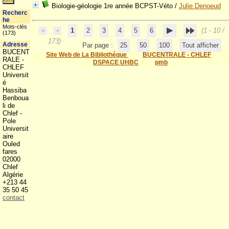
Biologie-géologie 1re année BCPST-Véto
/
Julie Denoeud
Recherc
he
Mots-clés
1
2
3
4
5
6
(1 - 10 /
(173)
173)
Adresse
Par page :
25
50
100
Tout afficher
BUCENT
Site Web de La Bibliothéque
BUCENTRALE - CHLEF
RALE -
DSPACE UHBC
pmb
CHLEF
Universit
é
Hassiba
Benboua
li de
Chlef -
Pole
Universit
aire
Ouled
fares
02000
Chlef
Algérie
+213 44
35 50 45
contact