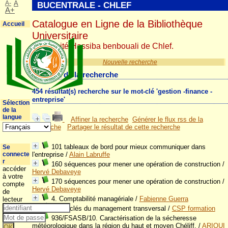
A-
A
BUCENTRALE - CHLEF
A+
Catalogue en Ligne de la Bibliothèque
Accueil
Universitaire
Université Hassiba benbouali de Chlef.
Nouvelle recherche
Résultat de la recherche
454 résultat(s) recherche sur le mot-clé 'gestion -finance -
entreprise'
Sélection
de la
langue
Affiner la recherche
Générer le flux rss de la
recherche
Partager le résultat de cette recherche
101 tableaux de bord pour mieux communiquer dans
Se
connecte
l'entreprise
/
Alain Labruffe
r
160 séquences pour mener une opération de construction
/
accéder
Hervé Debaveye
à votre
170 séquences pour mener une opération de construction
/
compte
Hervé Debaveye
de
4. Comptabilité managériale
/
Fabienne Guerra
lecteur
Les 5 clés du management transversal
/
CSP formation
936/FSASB/10. Caractérisation de la sécheresse
météorologique dans la région du haut et moyen Chéliff.
/
ARIOUI