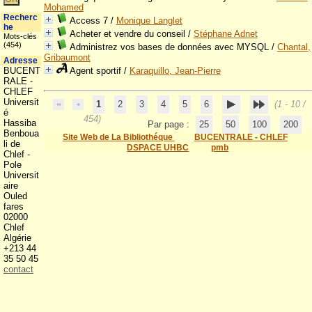
Mohamed
Recherc
Access 7
/
Monique Langlet
he
Acheter et vendre du conseil
/
Stéphane Adnet
Mots-clés
(454)
Administrez vos bases de données avec MYSQL
/
Chantal,
Gribaumont
Adresse
BUCENT
Agent sportif
/
Karaquillo, Jean-Pierre
RALE -
CHLEF
Universit
1
2
3
4
5
6
(1 - 10 /
é
454)
Hassiba
Par page :
25
50
100
200
Benboua
Site Web de La Bibliothéque
BUCENTRALE - CHLEF
li de
DSPACE UHBC
pmb
Chlef -
Pole
Universit
aire
Ouled
fares
02000
Chlef
Algérie
+213 44
35 50 45
contact