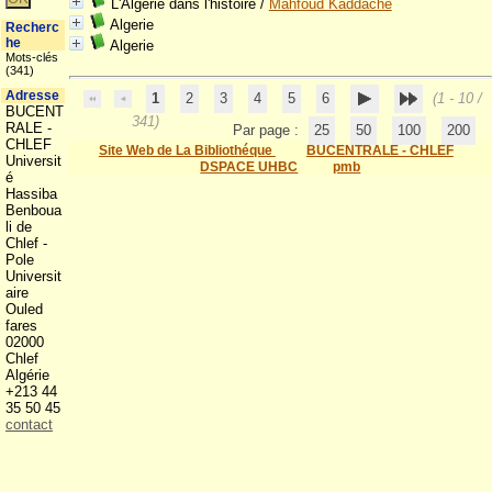
L'Algerie dans l'histoire
/
Mahfoud Kaddache
Algerie
Recherc
he
Algerie
Mots-clés
(341)
Adresse
1
2
3
4
5
6
(1 - 10 /
BUCENT
341)
RALE -
Par page :
25
50
100
200
CHLEF
Site Web de La Bibliothéque
BUCENTRALE - CHLEF
Universit
DSPACE UHBC
pmb
é
Hassiba
Benboua
li de
Chlef -
Pole
Universit
aire
Ouled
fares
02000
Chlef
Algérie
+213 44
35 50 45
contact