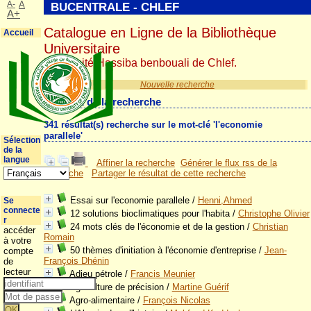
A-
A
BUCENTRALE - CHLEF
A+
Catalogue en Ligne de la Bibliothèque
Accueil
Universitaire
Université Hassiba benbouali de Chlef.
Nouvelle recherche
Résultat de la recherche
341 résultat(s) recherche sur le mot-clé 'l'economie
parallele'
Sélection
de la
langue
Affiner la recherche
Générer le flux rss de la
recherche
Partager le résultat de cette recherche
Essai sur l'economie parallele
/
Henni,Ahmed
Se
connecte
12 solutions bioclimatiques pour l'habita
/
Christophe Olivier
r
24 mots clés de l'économie et de la gestion
/
Christian
accéder
Romain
à votre
50 thèmes d'initiation à l'économie d'entreprise
/
Jean-
compte
François Dhénin
de
lecteur
Adieu pétrole
/
Francis Meunier
Agriculture de précision
/
Martine Guérif
Agro-alimentaire
/
François Nicolas